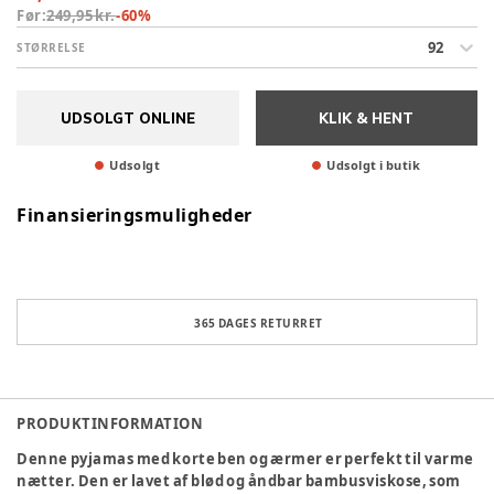
Før:
249,95 kr.
-
60
%
92
STØRRELSE
UDSOLGT ONLINE
KLIK & HENT
Udsolgt
Udsolgt i butik
Finansieringsmuligheder
365 DAGES RETURRET
PRODUKTINFORMATION
Denne pyjamas med korte ben og ærmer er perfekt til varme
nætter. Den er lavet af blød og åndbar bambusviskose, som