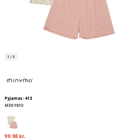
1
/
5
Pyjamas - 413
MINYMO
99,98 kr.