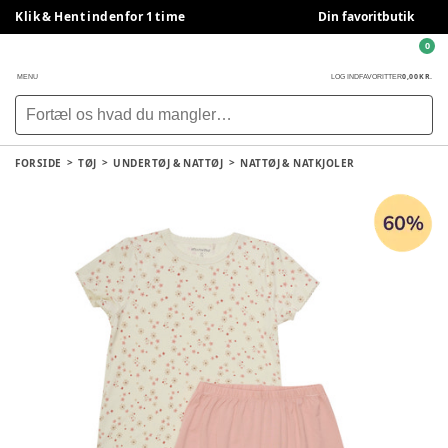
Klik & Hent indenfor 1 time
Din favoritbutik
0
0,00 KR.
MENU
LOG IND
FAVORITTER
FORSIDE
TØJ
UNDERTØJ & NATTØJ
NATTØJ & NATKJOLER