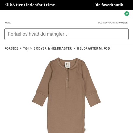
Klik & Hent indenfor 1 time
Din favoritbutik
0
0,00 KR.
MENU
LOG IND
FAVORITTER
FORSIDE
TØJ
BODYER & HELDRAGTER
HELDRAGTER M. FOD