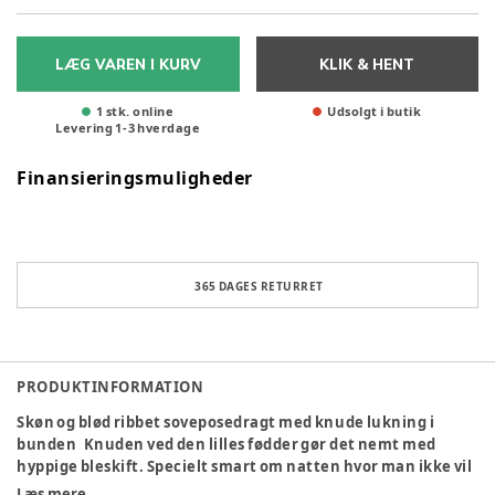
LÆG VAREN I KURV
KLIK & HENT
1 stk. online
Udsolgt i butik
Levering
1
-
3
hverdage
Finansieringsmuligheder
365 DAGES RETURRET
PRODUKTINFORMATION
Skøn og blød ribbet soveposedragt med knude lukning i
bunden Knuden ved den lilles fødder gør det nemt med
hyppige bleskift. Specielt smart om natten hvor man ikke vil
vække baby mere end højest nødvendigt. Der er ydermere
Læs mere