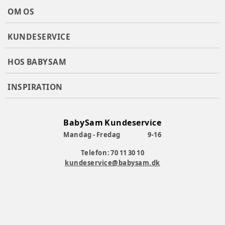
Producent
:
By Green Cotton, Thrigesvej 5, 7400 Herning,
OM OS
Denmark, info@bygreencotton.dk, www.bygreencotton.dk
Produktionsland
:
Ukraine
KUNDESERVICE
Tøj størrelse
:
62 cm / 3 mdr.
Varenummer:
363343
HOS BABYSAM
INSPIRATION
BabySam Kundeservice
Mandag - Fredag
9-16
Telefon: 70 11 30 10
kundeservice@babysam.dk