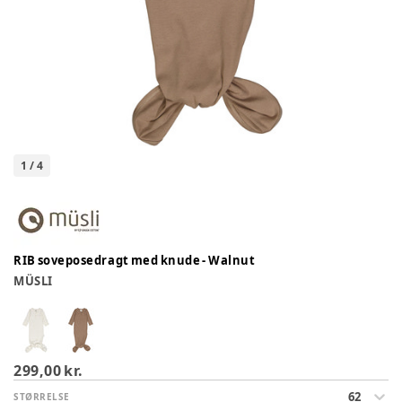
1
/
4
RIB soveposedragt med knude - Walnut
MÜSLI
299,00 kr.
62
STØRRELSE