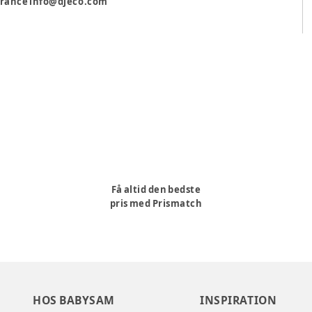
, France info@djeco.com
Få altid den bedste
pris med Prismatch
HOS BABYSAM
INSPIRATION