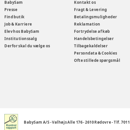
BabySam
Kontakt os
Presse
Fragt & Levering
Find butik
Betalingsmuligheder
Job & Karriere
Reklamation
Elev hos BabySam
Fortrydelse af køb
Institutionssalg
Handelsbetingelser
Derfor skal du vælge os
Tilbagekaldelser
Persondata & Cookies
Ofte stillede spørgsmål
BabySam A/S
-
Valhøjs Alle 176
-
2610 Rødovre
-
Tlf. 701