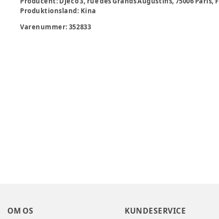
Producent
:
Djeco 3, rue des Grands Augustins, 75006 Paris
Produktionsland
:
Kina
Varenummer:
352833
OM OS
KUNDESERVICE