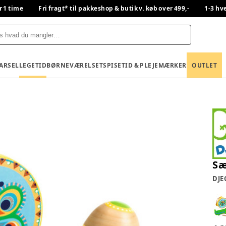
r 1 time
Fri fragt* til pakkeshop & butik v. køb over 499,-
1-3 hv
BARSEL
LEGETID
BØRNEVÆRELSET
SPISETID & PLEJE
MÆRKER
OUTLET
Sæ
DJE