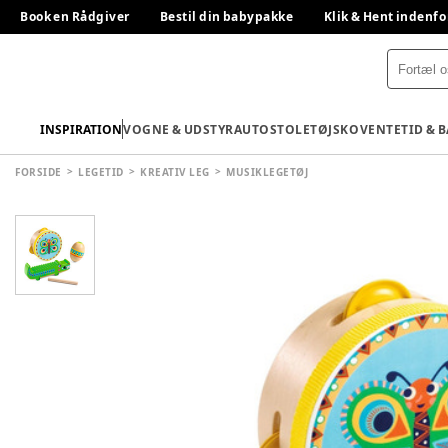
Book en Rådgiver
Bestil din babypakke
Klik & Hent indenfo
INSPIRATION
VOGNE & UDSTYR
AUTOSTOLE
TØJ
SKO
VENTETID & 
FORSIDE
LEGETID
KREATIV LEG
MUSIKLEGETØJ