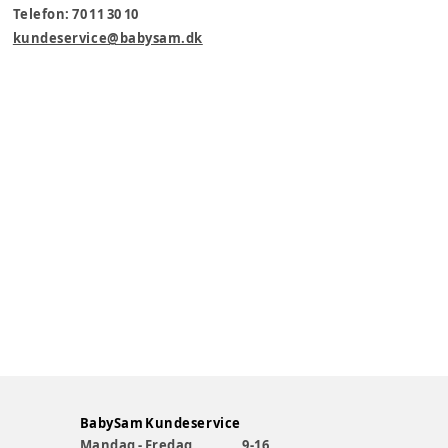
Telefon: 70 11 30 10
kundeservice@babysam.dk
BabySam Kundeservice
Mandag - Fredag
9-16