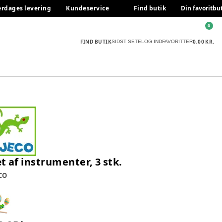
erdages levering
Kundeservice
Find butik
Din favoritbu
0
FIND BUTIK
0,00 KR.
SIDST SETE
LOG IND
FAVORITTER
t af instrumenter, 3 stk.
CO