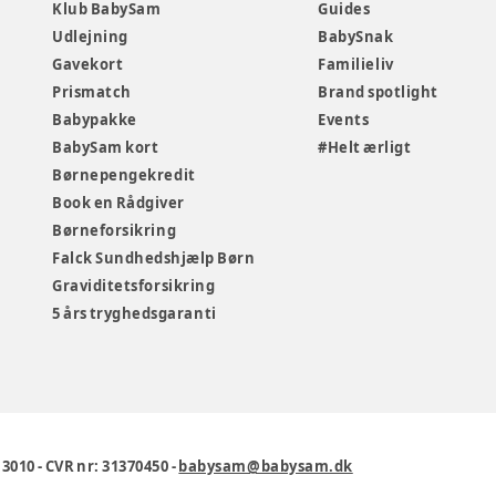
Klub BabySam
Guides
Udlejning
BabySnak
Gavekort
Familieliv
Prismatch
Brand spotlight
Babypakke
Events
BabySam kort
#Helt ærligt
Børnepengekredit
Book en Rådgiver
Børneforsikring
Falck Sundhedshjælp Børn
Graviditetsforsikring
5 års tryghedsgaranti
1 3010
-
CVR nr: 31370450
-
babysam@babysam.dk