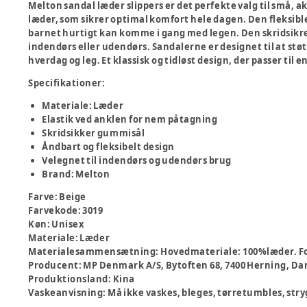
Melton sandal læder slippers er det perfekte valg til små, a
læder, som sikrer optimal komfort hele dagen. Den fleksibl
barnet hurtigt kan komme i gang med legen. Den skridsikre 
indendørs eller udendørs. Sandalerne er designet til at støt
hverdag og leg. Et klassisk og tidløst design, der passer til
Specifikationer:
Materiale: Læder
Elastik ved anklen for nem påtagning
Skridsikker gummisål
Åndbart og fleksibelt design
Velegnet til indendørs og udendørs brug
Brand: Melton
Farve
:
Beige
Farvekode
:
3019
Køn
:
Unisex
Materiale
:
Læder
Materialesammensætning
:
Hovedmateriale: 100%læder. Fo
Producent
:
MP Denmark A/S, Bytoften 68, 7400 Herning
Produktionsland
:
Kina
Vaskeanvisning
:
Må ikke vaskes, bleges, tørretumbles, stry