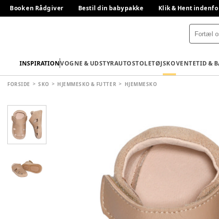
Book en Rådgiver
Bestil din babypakke
Klik & Hent indenfo
INSPIRATION
VOGNE & UDSTYR
AUTOSTOLE
TØJ
SKO
VENTETID & 
FORSIDE
SKO
HJEMMESKO & FUTTER
HJEMMESKO