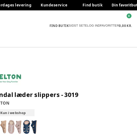
erdages levering
Kundeservice
Find butik
Din favoritbu
0
FIND BUTIK
0,00 KR.
SIDST SETE
LOG IND
FAVORITTER
ndal læder slippers - 3019
LTON
Kun i webshop