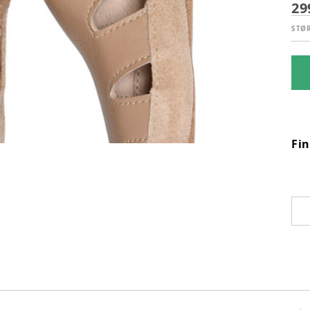
29
STØ
Fi