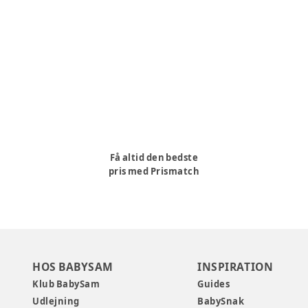
Få altid den bedste
pris med Prismatch
HOS BABYSAM
INSPIRATION
Klub BabySam
Guides
Udlejning
BabySnak