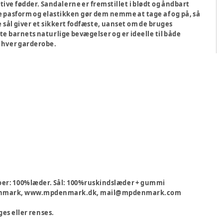
ktive fødder. Sandalerne er fremstillet i blødt og åndbart
e pasform og elastikken gør dem nemme at tage af og på, så
sål giver et sikkert fodfæste, uanset om de bruges
te barnets naturlige bevægelser og er ideelle til både
 enhver garderobe.
er: 100%læder. Sål: 100%ruskindslæder + gummi
, Danmark, www.mpdenmark.dk, mail@mpdenmark.com
ges eller renses.