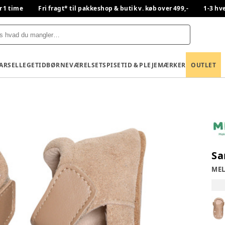
r 1 time
Fri fragt* til pakkeshop & butik v. køb over 499,-
1-3 hv
BARSEL
LEGETID
BØRNEVÆRELSET
SPISETID & PLEJE
MÆRKER
OUTLET
Sa
ME