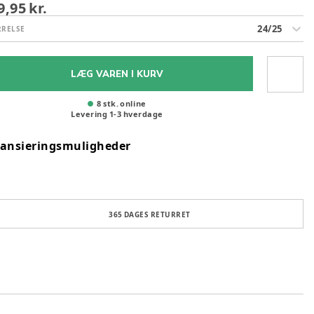
9,95 kr.
24/25
RRELSE
LÆG VAREN I KURV
8 stk. online
Levering
1
-
3
hverdage
nansieringsmuligheder
365 DAGES RETURRET