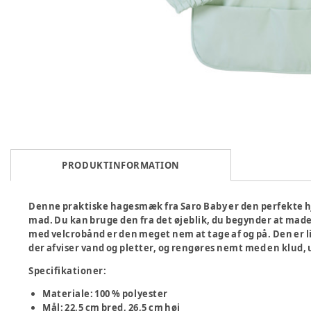
PRODUKTINFORMATION
Denne praktiske hagesmæk fra Saro Baby er den perfekte hjæ
mad. Du kan bruge den fra det øjeblik, du begynder at made 
med velcrobånd er den meget nem at tage af og på. Den er lig
der afviser vand og pletter, og rengøres nemt med en klud
Specifikationer:
Materiale: 100 % polyester
Mål: 22,5 cm bred, 26,5 cm høj