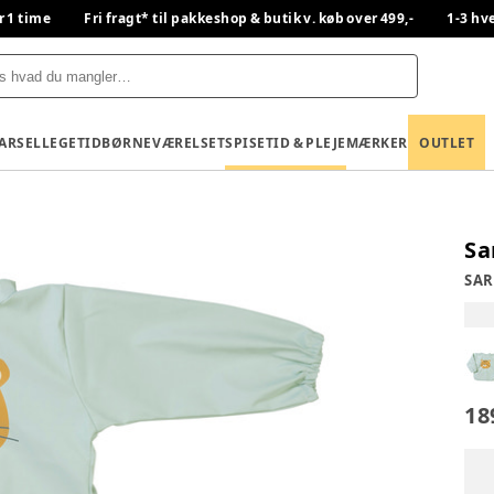
r 1 time
Fri fragt* til pakkeshop & butik v. køb over 499,-
1-3 hv
BARSEL
LEGETID
BØRNEVÆRELSET
SPISETID & PLEJE
MÆRKER
OUTLET
Sa
SA
18