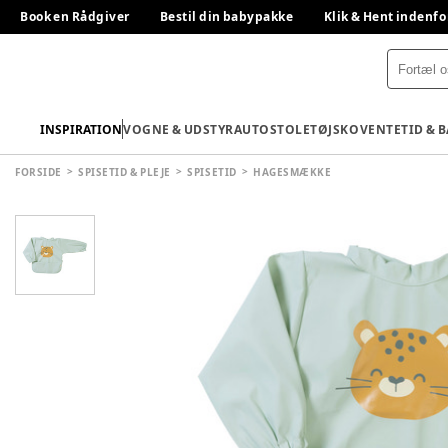
Book en Rådgiver
Bestil din babypakke
Klik & Hent indenfo
INSPIRATION
VOGNE & UDSTYR
AUTOSTOLE
TØJ
SKO
VENTETID & 
FORSIDE
SPISETID & PLEJE
SPISETID
HAGESMÆKKE