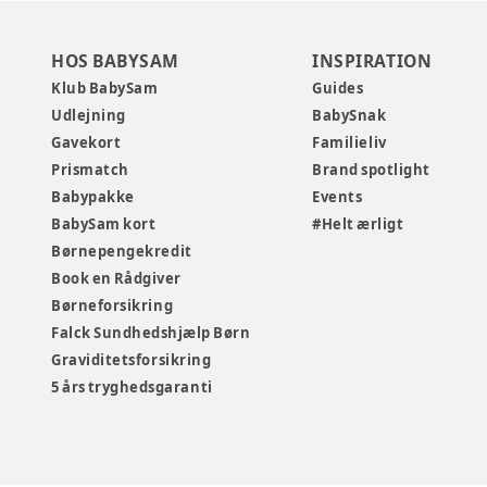
HOS BABYSAM
INSPIRATION
Klub BabySam
Guides
Udlejning
BabySnak
Gavekort
Familieliv
Prismatch
Brand spotlight
Babypakke
Events
BabySam kort
#Helt ærligt
Børnepengekredit
Book en Rådgiver
Børneforsikring
Falck Sundhedshjælp Børn
Graviditetsforsikring
5 års tryghedsgaranti