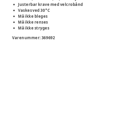
Justerbar krave med velcrobånd
Vaskes ved 30 °C
Må ikke bleges
Må ikke renses
Må ikke stryges
Varenummer:
369692