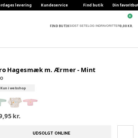
erdages levering
Kundeservice
Find butik
Din favoritbu
0
FIND BUTIK
0,00 KR.
SIDST SETE
LOG IND
FAVORITTER
ro Hagesmæk m. Ærmer - Mint
RO
Kun i webshop
9,95 kr.
UDSOLGT ONLINE