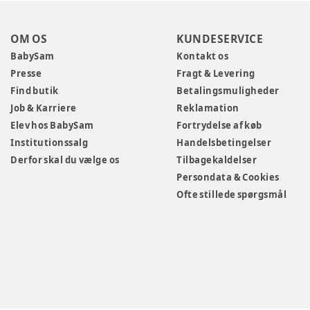
OM OS
KUNDESERVICE
BabySam
Kontakt os
Presse
Fragt & Levering
Find butik
Betalingsmuligheder
Job & Karriere
Reklamation
Elev hos BabySam
Fortrydelse af køb
Institutionssalg
Handelsbetingelser
Derfor skal du vælge os
Tilbagekaldelser
Persondata & Cookies
Ofte stillede spørgsmål