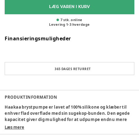
LÆG VAREN I KURV
7 stk. online
Levering
1
-
3
hverdage
Finansieringsmuligheder
365 DAGES RETURRET
PRODUKTINFORMATION
Haakaa brystpumpe er lavet af 100% silikone og klæber til
enhver flad overflade med sin sugekop-bunden. Den øgede
kapacitet giver dig mulighed for at udpumpe endnu mere
mælk på én gang, og blomsterstopperen sidder tæt i
Læs mere
brystpumpens hals for at forhindre spild.