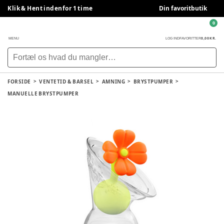
Klik & Hent indenfor 1 time
Din favoritbutik
0
0,00 KR.
MENU
LOG IND
FAVORITTER
FORSIDE
VENTETID & BARSEL
AMNING
BRYSTPUMPER
MANUELLE BRYSTPUMPER