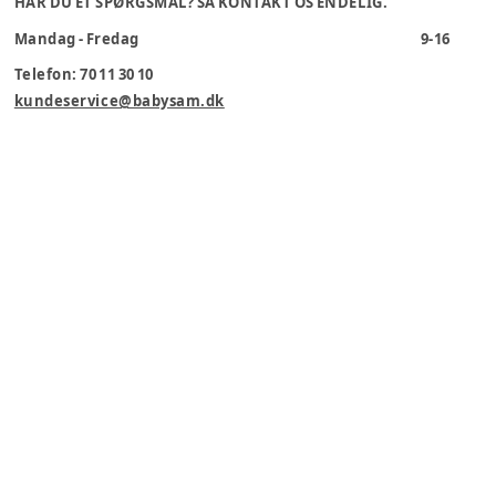
HAR DU ET SPØRGSMÅL? SÅ KONTAKT OS ENDELIG.
Mandag - Fredag
9-16
Telefon: 70 11 30 10
kundeservice@babysam.dk