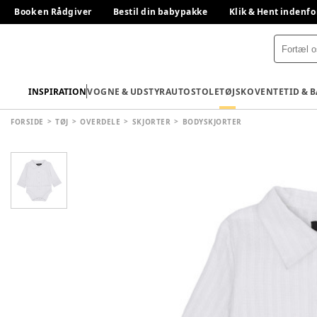
Book en Rådgiver
Bestil din babypakke
Klik & Hent indenfo
INSPIRATION
VOGNE & UDSTYR
AUTOSTOLE
TØJ
SKO
VENTETID & 
FORSIDE
TØJ
OVERDELE
SKJORTER
BODYSKJORTER