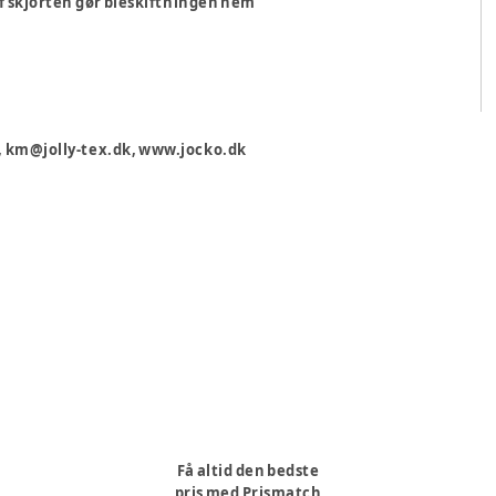
f skjorten gør bleskiftningen nem
k, km@jolly-tex.dk, www.jocko.dk
Få altid den bedste
pris med Prismatch