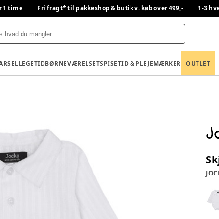
r 1 time
Fri fragt* til pakkeshop & butik v. køb over 499,-
1-3 hv
BARSEL
LEGETID
BØRNEVÆRELSET
SPISETID & PLEJE
MÆRKER
OUTLET
Sk
JOC