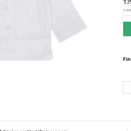
17
STØ
Fi