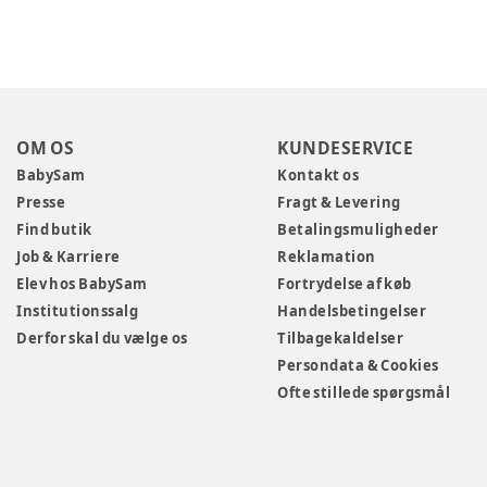
OM OS
KUNDESERVICE
BabySam
Kontakt os
Presse
Fragt & Levering
Find butik
Betalingsmuligheder
Job & Karriere
Reklamation
Elev hos BabySam
Fortrydelse af køb
Institutionssalg
Handelsbetingelser
Derfor skal du vælge os
Tilbagekaldelser
Persondata & Cookies
Ofte stillede spørgsmål