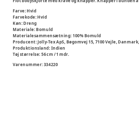
Flot bodyskjorte med krave og knapper. Knapper i bunden a
Farve
:
Hvid
Farvekode
:
Hvid
Køn
:
Dreng
Materiale
:
Bomuld
Materialesammensætning
:
100% Bomuld
Producent
:
Jolly-Tex ApS, Bøgomvej 15, 7100 Vejle, Danmar
Produktionsland
:
Indien
Tøj størrelse
:
56 cm / 1 mdr.
Varenummer:
334220