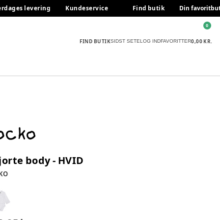
erdages levering
Kundeservice
Find butik
Din favoritbu
0
FIND BUTIK
0,00 KR.
SIDST SETE
LOG IND
FAVORITTER
jorte body - HVID
KO