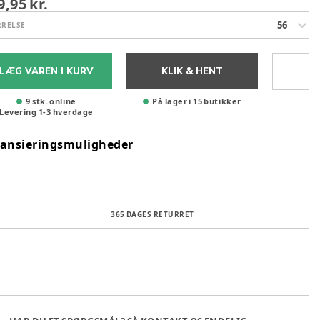
9,95 kr.
56
RRELSE
LÆG VAREN I KURV
KLIK & HENT
9 stk. online
På lager i 15 butikker
Levering
1
-
3
hverdage
nansieringsmuligheder
365 DAGES RETURRET