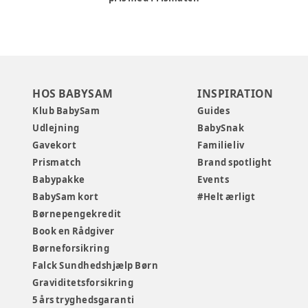
HOS BABYSAM
INSPIRATION
Klub BabySam
Guides
Udlejning
BabySnak
Gavekort
Familieliv
Prismatch
Brand spotlight
Babypakke
Events
BabySam kort
#Helt ærligt
Børnepengekredit
Book en Rådgiver
Børneforsikring
Falck Sundhedshjælp Børn
Graviditetsforsikring
5 års tryghedsgaranti