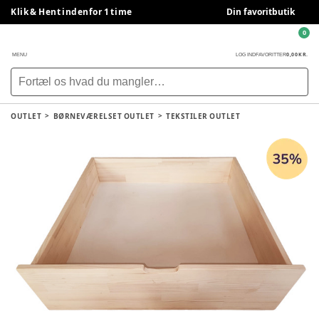
Klik & Hent indenfor 1 time
Din favoritbutik
0
0,00 KR.
MENU
LOG IND
FAVORITTER
OUTLET
BØRNEVÆRELSET OUTLET
TEKSTILER OUTLET