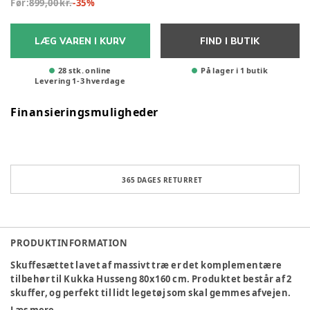
Før:
899,00 kr.
-
35
%
LÆG VAREN I KURV
FIND I BUTIK
28 stk. online
På lager i 1 butik
Levering
1
-
3
hverdage
Finansieringsmuligheder
365 DAGES RETURRET
PRODUKTINFORMATION
Skuffesættet lavet af massivt træ er det komplementære
tilbehør til Kukka Husseng 80x160 cm. Produktet består af 2
skuffer, og perfekt til lidt legetøj som skal gemmes afvejen.
Læs mere