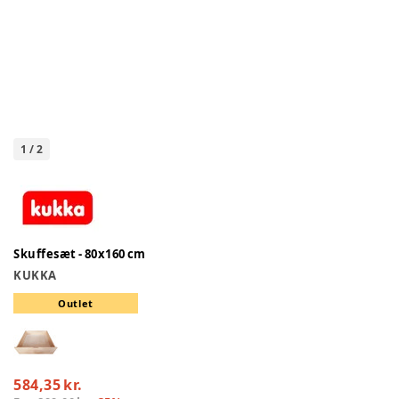
1
/
2
Skuffesæt - 80x160 cm
KUKKA
Outlet
584,35 kr.