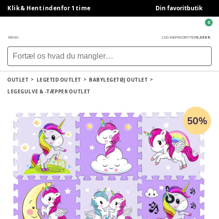
Klik & Hent indenfor 1 time
Din favoritbutik
0
0,00 KR.
MENU
LOG IND
FAVORITTER
OUTLET
LEGETID OUTLET
BABYLEGETØJ OUTLET
LEGEGULVE & -TÆPPER OUTLET