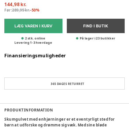
144,98 kr.
Før:
289,95 kr.
-
50
%
LÆG VAREN I KURV
FIND I BUTIK
2 stk. online
På lager i 23 butikker
Levering
1
-
3
hverdage
Finansieringsmuligheder
365 DAGES RETURRET
PRODUKTINFORMATION
Skumgulvet med enhjørninger er et eventyrligt sted for
børn at udforske og drømme sig væk. Med sine bløde