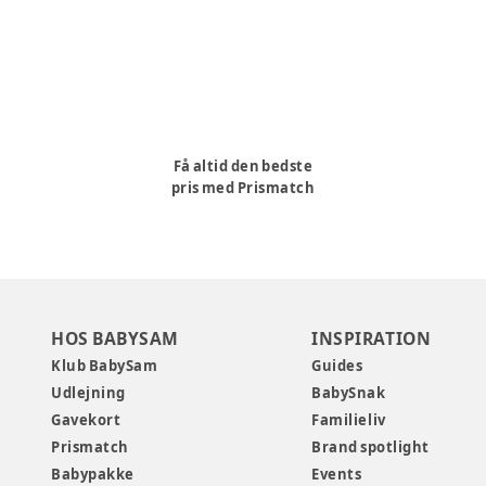
Få altid den bedste
pris med Prismatch
HOS BABYSAM
INSPIRATION
Klub BabySam
Guides
Udlejning
BabySnak
Gavekort
Familieliv
Prismatch
Brand spotlight
Babypakke
Events