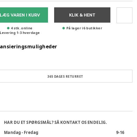
LÆG VAREN I KURV
KLIK & HENT
4 stk. online
På lager i 6 butikker
Levering
1
-
3
hverdage
nansieringsmuligheder
365 DAGES RETURRET
HAR DU ET SPØRGSMÅL? SÅ KONTAKT OS ENDELIG.
Mandag - Fredag
9-16