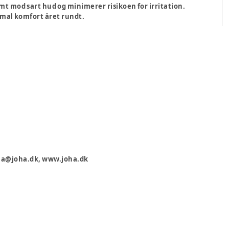
mt mod sart hud og minimerer risikoen for irritation.
timal komfort året rundt.
oha@joha.dk, www.joha.dk