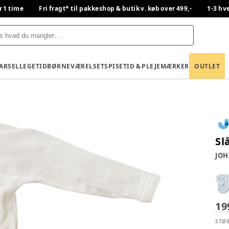
r 1 time
Fri fragt* til pakkeshop & butik v. køb over 499,-
1-3 hv
BARSEL
LEGETID
BØRNEVÆRELSET
SPISETID & PLEJE
MÆRKER
OUTLET
Sl
JOH
19
STØ