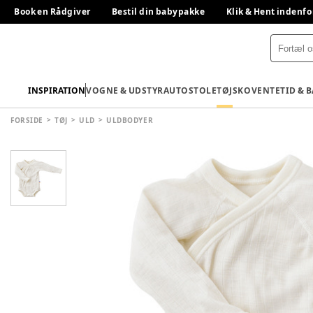
Book en Rådgiver
Bestil din babypakke
Klik & Hent indenfo
INSPIRATION
VOGNE & UDSTYR
AUTOSTOLE
TØJ
SKO
VENTETID & 
FORSIDE
TØJ
ULD
ULDBODYER