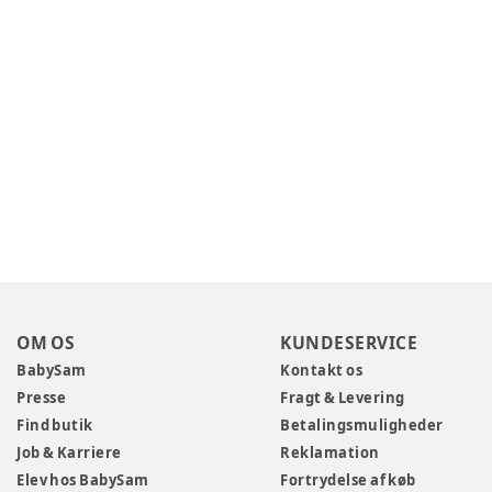
OM OS
KUNDESERVICE
BabySam
Kontakt os
Presse
Fragt & Levering
Find butik
Betalingsmuligheder
Job & Karriere
Reklamation
Elev hos BabySam
Fortrydelse af køb