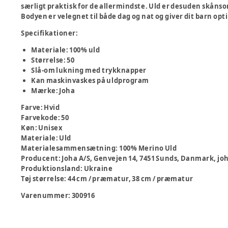
særligt praktisk for de allermindste. Uld er desuden skånso
Bodyen er velegnet til både dag og nat og giver dit barn op
Specifikationer:
Materiale: 100% uld
Størrelse: 50
Slå-om lukning med trykknapper
Kan maskinvaskes på uldprogram
Mærke: Joha
Farve
:
Hvid
Farvekode
:
50
Køn
:
Unisex
Materiale
:
Uld
Materialesammensætning
:
100% Merino Uld
Producent
:
Joha A/S, Genvejen 14, 7451 Sunds, Danmark, j
Produktionsland
:
Ukraine
Tøj størrelse
:
44 cm / præmatur, 38 cm / præmatur
Varenummer:
300916