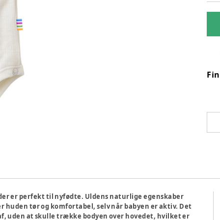
Fi
d, der er perfekt til nyfødte. Uldens naturlige egenskaber
 huden tør og komfortabel, selv når babyen er aktiv. Det
af, uden at skulle trække bodyen over hovedet, hvilket er