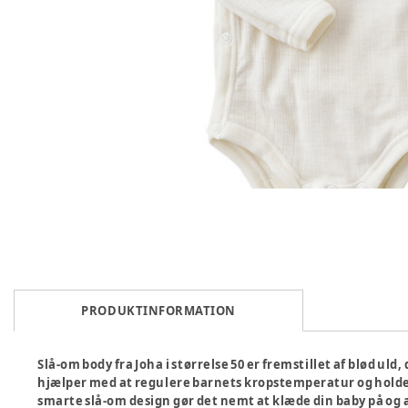
PRODUKTINFORMATION
Slå-om body fra Joha i størrelse 50 er fremstillet af blød ul
hjælper med at regulere barnets kropstemperatur og holder
smarte slå-om design gør det nemt at klæde din baby på og 