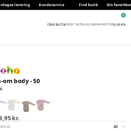
erdages levering
Kundeservice
Find butik
Din favoritbu
0
FIND BUTIK
0,00 KR.
SIDST SETE
LOG IND
FAVORITTER
å-om body - 50
A
9,95 kr.
40
RRELSE