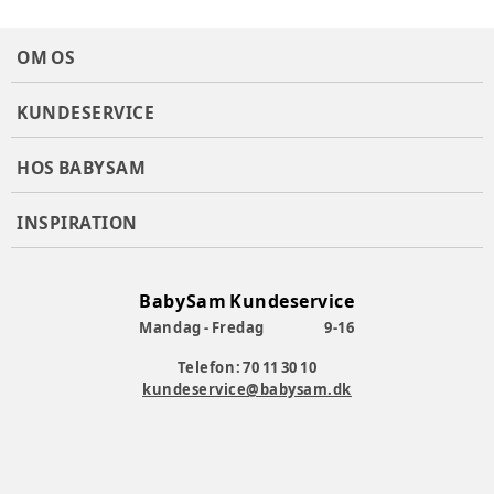
Produktionsland
:
Kina
Tøj størrelse
:
38 cm / præmatur
OM OS
Varenummer:
370859
KUNDESERVICE
HOS BABYSAM
INSPIRATION
BabySam Kundeservice
Mandag - Fredag
9-16
Telefon: 70 11 30 10
kundeservice@babysam.dk