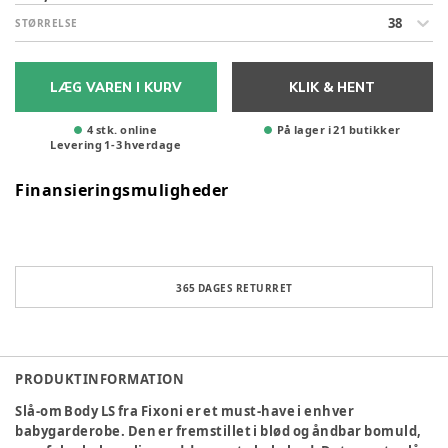
38
STØRRELSE
LÆG VAREN I KURV
KLIK & HENT
4 stk. online
På lager i 21 butikker
Levering
1
-
3
hverdage
Finansieringsmuligheder
365 DAGES RETURRET
PRODUKTINFORMATION
Slå-om Body LS fra Fixoni er et must-have i enhver
babygarderobe. Den er fremstillet i blød og åndbar bomuld,