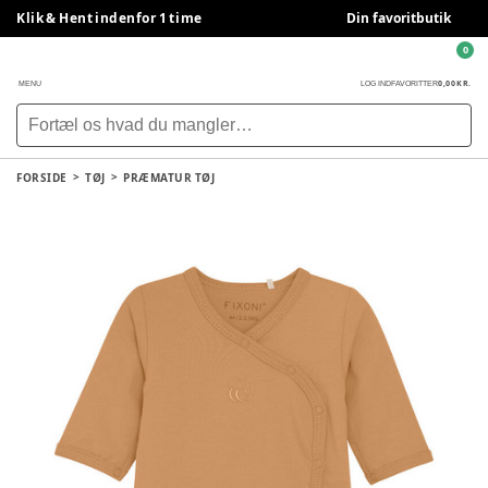
Klik & Hent indenfor 1 time
Din favoritbutik
0
0,00 KR.
MENU
LOG IND
FAVORITTER
FORSIDE
TØJ
PRÆMATUR TØJ