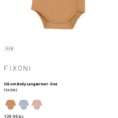
1
/
3
Slå-om Body Langærmet - Doe
FIXONI
129,95 kr.