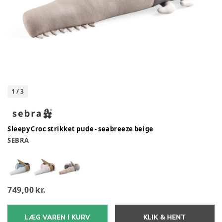
1
/
3
Sleepy Croc strikket pude - seabreeze beige
SEBRA
749,00 kr.
LÆG VAREN I KURV
KLIK & HENT