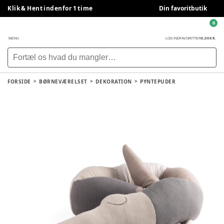
Klik & Hent indenfor 1 time
Din favoritbutik
0
0,00 KR.
MENU
LOG IND
FAVORITTER
FORSIDE
BØRNEVÆRELSET
DEKORATION
PYNTEPUDER