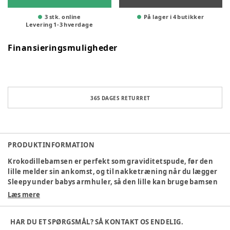
3 stk. online
På lager i 4 butikker
Levering
1
-
3
hverdage
Finansieringsmuligheder
365 DAGES RETURRET
PRODUKTINFORMATION
Krokodillebamsen er perfekt som graviditetspude, før den
lille melder sin ankomst, og til nakketræning når du lægger
Sleepy under babys armhuler, så den lille kan bruge bamsen
som støtte. Den hyggelige legekammerat kan også slænge
Læs mere
sig i sengen og være en blød krammeven til junior, eller du
kan slå en knude på den lange krop og bruge Sleepy som
HAR DU ET SPØRGSMÅL? SÅ KONTAKT OS ENDELIG.
siddepude. Sleepy Croc er designet i Danmark og lavet i en