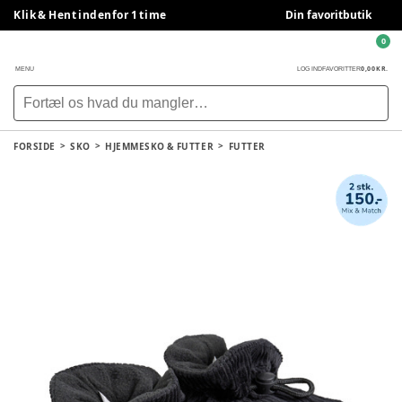
Klik & Hent indenfor 1 time
Din favoritbutik
0
0,00 KR.
MENU
LOG IND
FAVORITTER
FORSIDE
SKO
HJEMMESKO & FUTTER
FUTTER