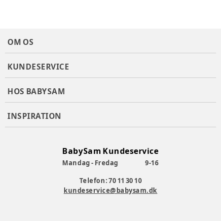
Materiale
:
Bomuld
Materialesammensætning
:
100% Bomuld
Producent
:
Baby Sam A/S, Nyholms Alle 3, 2610 Rødovre,
Danmark, Kundeservice@babysam.dk, www.babysam.dk
OM OS
Produktionsland
:
Kina
Varenummer:
351972
KUNDESERVICE
HOS BABYSAM
INSPIRATION
BabySam Kundeservice
Mandag - Fredag
9-16
Telefon: 70 11 30 10
kundeservice@babysam.dk