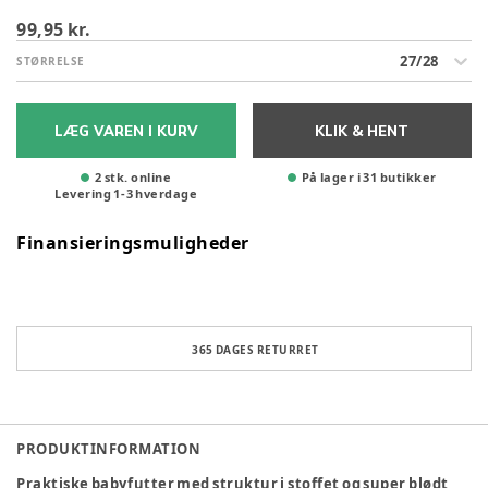
99,95 kr.
27/28
STØRRELSE
LÆG VAREN I KURV
KLIK & HENT
2 stk. online
På lager i 31 butikker
Levering
1
-
3
hverdage
Finansieringsmuligheder
365 DAGES RETURRET
PRODUKTINFORMATION
Praktiske babyfutter med struktur i stoffet og super blødt