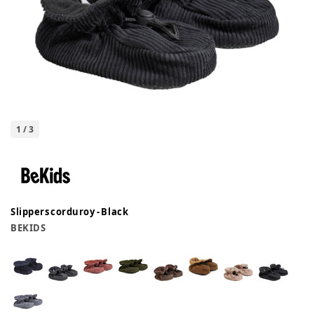
1
/
3
Slippers corduroy - Black
BEKIDS