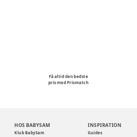
Få altid den bedste
pris med Prismatch
HOS BABYSAM
INSPIRATION
Klub BabySam
Guides