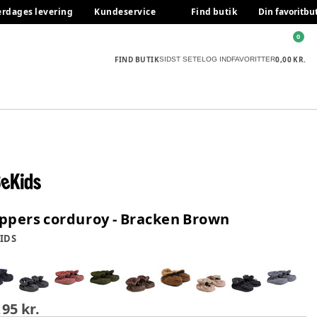
erdages levering
Kundeservice
Find butik
Din favoritbu
0
FIND BUTIK
0,00 KR.
SIDST SETE
LOG IND
FAVORITTER
ippers corduroy - Bracken Brown
IDS
,95 kr.