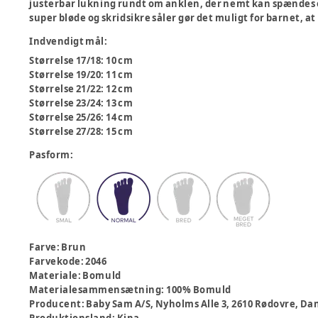
justerbar lukning rundt om anklen, der nemt kan spændes og 
super bløde og skridsikre såler gør det muligt for barnet, at
Indvendigt mål
:
Størrelse 17/18: 10 cm
Størrelse 19/20: 11 cm
Størrelse 21/22: 12 cm
Størrelse 23/24: 13 cm
Størrelse 25/26: 14 cm
Størrelse 27/28: 15 cm
Pasform
:
Farve
:
Brun
Farvekode
:
2046
Materiale
:
Bomuld
Materialesammensætning
:
100% Bomuld
Producent
:
Baby Sam A/S, Nyholms Alle 3, 2610 Rødovre,