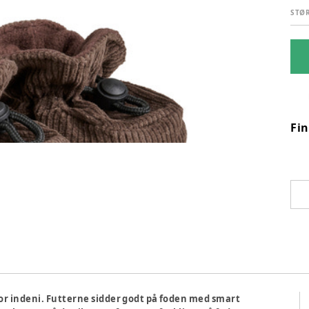
STØ
Fi
for indeni. Futterne sidder godt på foden med smart