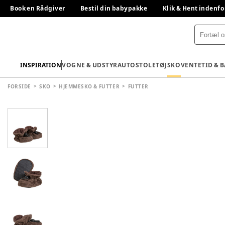
Book en Rådgiver
Bestil din babypakke
Klik & Hent indenfo
INSPIRATION
VOGNE & UDSTYR
AUTOSTOLE
TØJ
SKO
VENTETID & 
FORSIDE
SKO
HJEMMESKO & FUTTER
FUTTER