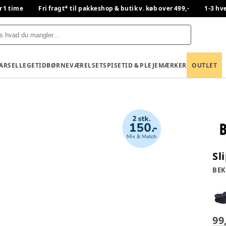
r 1 time
Fri fragt* til pakkeshop & butik v. køb over 499,-
1-3 hv
BARSEL
LEGETID
BØRNEVÆRELSET
SPISETID & PLEJE
MÆRKER
OUTLET
Sl
BEK
99