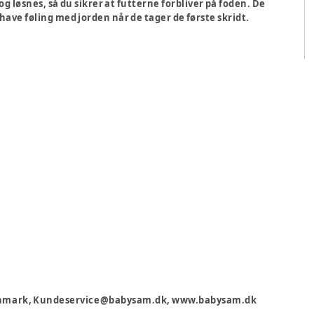
løsnes, så du sikrer at futterne forbliver på foden. De
 have føling med jorden når de tager de første skridt.
 Danmark, Kundeservice@babysam.dk, www.babysam.dk