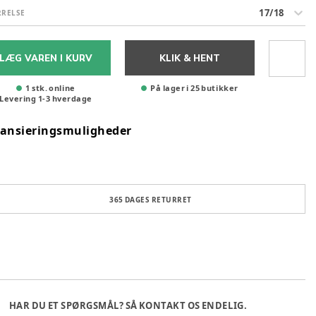
17/18
RRELSE
LÆG VAREN I KURV
KLIK & HENT
1 stk. online
På lager i 25 butikker
Levering
1
-
3
hverdage
nansieringsmuligheder
365 DAGES RETURRET
HAR DU ET SPØRGSMÅL? SÅ KONTAKT OS ENDELIG.