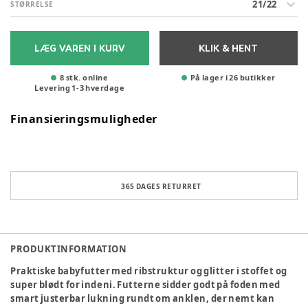
21/22
STØRRELSE
LÆG VAREN I KURV
KLIK & HENT
8 stk. online
På lager i 26 butikker
Levering
1
-
3
hverdage
Finansieringsmuligheder
365 DAGES RETURRET
PRODUKTINFORMATION
Praktiske babyfutter med ribstruktur og glitter i stoffet og
super blødt for indeni. Futterne sidder godt på foden med
smart justerbar lukning rundt om anklen, der nemt kan