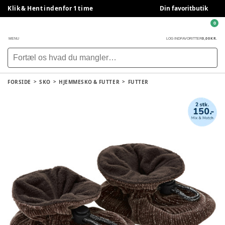
Klik & Hent indenfor 1 time
Din favoritbutik
0
0,00 KR.
MENU
LOG IND
FAVORITTER
FORSIDE
SKO
HJEMMESKO & FUTTER
FUTTER