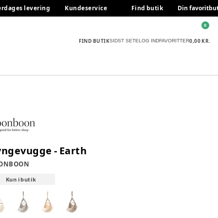
erdages levering
Kundeservice
Find butik
Din favoritbu
0
FIND BUTIK
0,00 KR.
SIDST SETE
LOG IND
FAVORITTER
yngevugge - Earth
ONBOON
Kun i butik