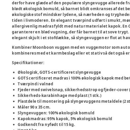
derfor have glæde af den populære slyngevugge allerede fra b
blødt økologisk bomuld, så barnet blidt omkranses af det b
økologiske stof mindsker lydene, så nærheden og tryghed
tiden i livmoderen. En elegant tværpind udført i smukt, m
allergivenlig madras fyldt med naturmaterialet kapok. E
garanterer en blød vugning, der får barnet til at sove trygt.
elegant skjult i et stofdække, så slyngevuggen er flot at 
Kombiner Moonboon vuggen med en vuggemotor som autom
kombineres med et karmbeslag eller et stativ så det også 
Specifikationer:
Økologisk, GOTS-certificeret slyngevugge
GOTS certificeret madras i 100% økologisk kapok med b
Tværpind i valnød
Fjeder med swivelsnap, sikkerhedsstrop og fjeder-cover (
Sikkerheds-karabinhage med plast (1 stk.)
Plastdele til montering på slyngevuggens metaldele (2 st
Måler 90 x 35 cm.
Slyngevuggen: 100% økologisk bomuld
Kapokmadras: 95% kapok, 5% økologisk bomuld
Godkendt fra nyfødt til 15 kg.