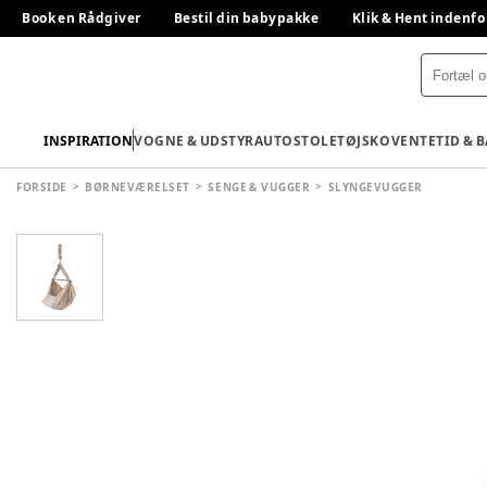
Book en Rådgiver
Bestil din babypakke
Klik & Hent indenfo
INSPIRATION
VOGNE & UDSTYR
AUTOSTOLE
TØJ
SKO
VENTETID & 
FORSIDE
BØRNEVÆRELSET
SENGE & VUGGER
SLYNGEVUGGER