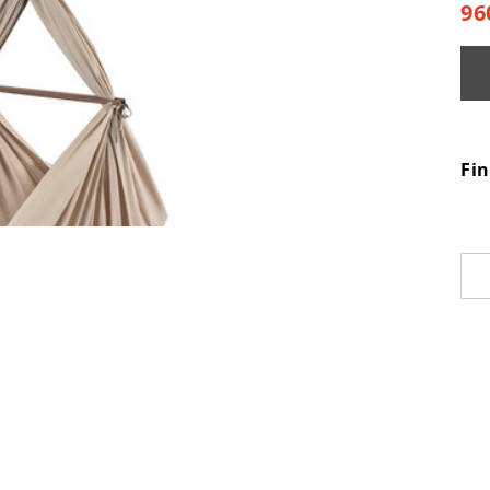
96
Fi