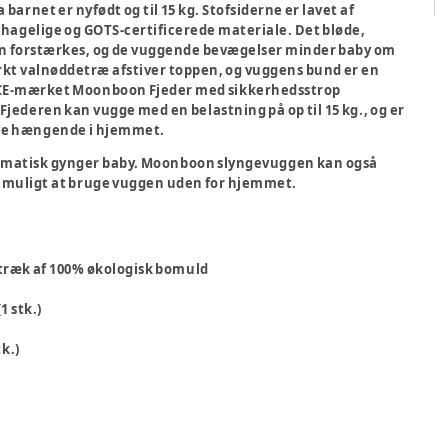
arnet er nyfødt og til 15 kg. Stofsiderne er lavet af
ehagelige og GOTS-certificerede materiale. Det bløde,
en forstærkes, og de vuggende bevægelser minder baby om
ørkt valnøddetræ afstiver toppen, og vuggens bund er en
n CE-mærket Moonboon Fjeder med sikkerhedsstrop
 Fjederen kan vugge med en belastning på op til 15 kg., og er
have hængende i hjemmet.
atisk gynger baby. Moonboon slyngevuggen kan også
er muligt at bruge vuggen uden for hjemmet.
etræk af 100% økologisk bomuld
1 stk.)
k.)