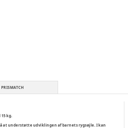
PRISMATCH
 15 kg.
at understøtte udviklingen af barnets rygsøjle. I kan