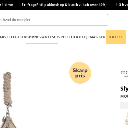
r 1 time
Fri fragt* til pakkeshop & butik v. køb over 499,-
1-3 hv
BARSEL
LEGETID
BØRNEVÆRELSET
SPISETID & PLEJE
MÆRKER
OUTLET
Sl
MO