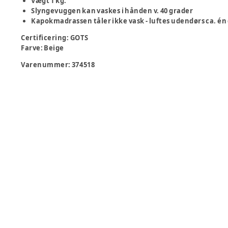
Vægt 1 kg.
Slyngevuggen kan vaskes i hånden v. 40 grader
Kapokmadrassen tåler ikke vask - luftes udendørs ca. é
Certificering
:
GOTS
Farve
:
Beige
Varenummer:
374518