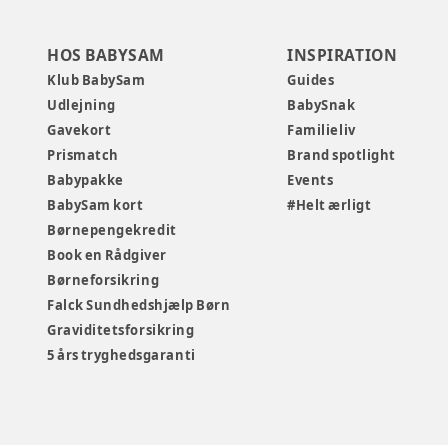
HOS BABYSAM
INSPIRATION
Klub BabySam
Guides
Udlejning
BabySnak
Gavekort
Familieliv
Prismatch
Brand spotlight
Babypakke
Events
BabySam kort
#Helt ærligt
Børnepengekredit
Book en Rådgiver
Børneforsikring
Falck Sundhedshjælp Børn
Graviditetsforsikring
5 års tryghedsgaranti