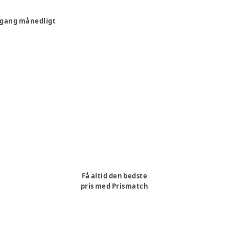
n gang månedligt
Få altid den bedste
pris med Prismatch