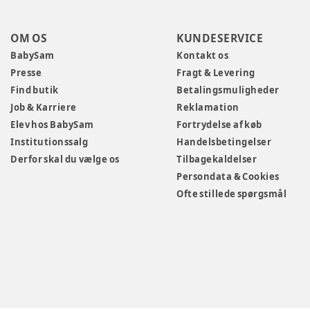
OM OS
KUNDESERVICE
BabySam
Kontakt os
Presse
Fragt & Levering
Find butik
Betalingsmuligheder
Job & Karriere
Reklamation
Elev hos BabySam
Fortrydelse af køb
Institutionssalg
Handelsbetingelser
Derfor skal du vælge os
Tilbagekaldelser
Persondata & Cookies
Ofte stillede spørgsmål