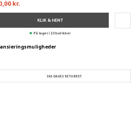
0,00 kr.
KLIK & HENT
På lager i 23 butikker
nansieringsmuligheder
365 DAGES RETURRET