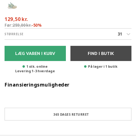
129,50 kr.
Før:
259,00 kr.
-
50
%
31
STØRRELSE
LÆG VAREN I KURV
FIND I BUTIK
1 stk. online
På lager i 1 butik
Levering
1
-
3
hverdage
Finansieringsmuligheder
365 DAGES RETURRET