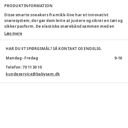
PRODUKTINFORMATION
Disse smarte sneakers fra mikk-line har et innovativt
snøresystem, der gør dem lette at justere og sikrer en tæt og
sikker pasform. De elastiske snørebånd sammen med en
praktisk drejeknap gør det nemt for børn at tage skoene af
Læs mere
og på selv. Disse sneakers er det ideelle valg til børn, der har
brug for sko, der kan følge med deres aktive livsstil og
HAR DU ET SPØRGSMÅL? SÅ KONTAKT OS ENDELIG.
samtidig se stilfulde ud.
Mandag - Fredag
9-16
Farve
:
Grøn
Farvekode
:
GREENMILIE
Telefon: 70 11 30 10
Materialesammensætning
:
PU, MESH, PVC
kundeservice@babysam.dk
Producent
:
LuxKids, Løversysselvej 3C, 7100 Vejle, Danmark,
shop@luxkids.dk, www.luxkids.dk
Produktionsland
:
Kina
Varenummer:
376441