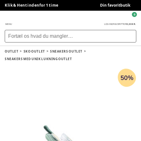
Klik & Hent indenfor 1 time
Din favoritbutik
0
0,00 KR.
MENU
LOG IND
FAVORITTER
OUTLET
SKO OUTLET
SNEAKERS OUTLET
SNEAKERS MED UNIK LUKNING OUTLET