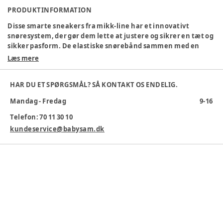
PRODUKTINFORMATION
Disse smarte sneakers fra mikk-line har et innovativt
snøresystem, der gør dem lette at justere og sikrer en tæt og
sikker pasform. De elastiske snørebånd sammen med en
praktisk drejeknap gør det nemt for børn at tage skoene af
Læs mere
og på selv. Disse sneakers er det ideelle valg til børn, der har
brug for sko, der kan følge med deres aktive livsstil og
HAR DU ET SPØRGSMÅL? SÅ KONTAKT OS ENDELIG.
samtidig se stilfulde ud.
Mandag - Fredag
9-16
Farve
:
Grøn
Farvekode
:
GREENMILIE
Telefon: 70 11 30 10
Materialesammensætning
:
PU, MESH, PVC
kundeservice@babysam.dk
Producent
:
LuxKids, Løversysselvej 3C, 7100 Vejle, Danmark,
shop@luxkids.dk, www.luxkids.dk
Produktionsland
:
Kina
Varenummer:
376441