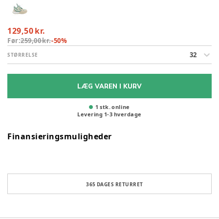
129,50 kr.
Før:
259,00 kr.
-
50
%
32
STØRRELSE
LÆG VAREN I KURV
1 stk. online
Levering
1
-
3
hverdage
Finansieringsmuligheder
365 DAGES RETURRET