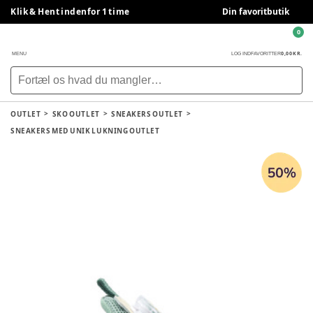
Klik & Hent indenfor 1 time
Din favoritbutik
0
0,00 KR.
MENU
LOG IND
FAVORITTER
OUTLET
SKO OUTLET
SNEAKERS OUTLET
SNEAKERS MED UNIK LUKNING OUTLET