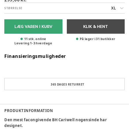
XL
STØRRELSE
LÆG VAREN I KURV
KLIK & HENT
11 stk. online
På lager i 31 butikker
Levering
1
-
3
hverdage
Finansieringsmuligheder
365 DAGES RETURRET
PRODUKTINFORMATION
Den mest facongivende BH Cariwell nogensinde har
designet.