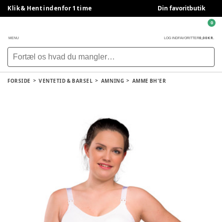
Klik & Hent indenfor 1 time
Din favoritbutik
0
0,00 KR.
MENU
LOG IND
FAVORITTER
FORSIDE
VENTETID & BARSEL
AMNING
AMME BH'ER