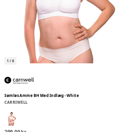
1
/
8
Sømløs Amme BH Med Indlæg - White
CARRIWELL
299,00 kr.