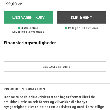
199,00 kr.
LÆG VAREN I KURV
KLIK & HENT
3 stk. online
På lager i 31 butikker
Levering
1
-
3
hverdage
Finansieringsmuligheder
365 DAGES RETURRET
PRODUKTINFORMATION
Denne superbløde aktivitetsterning er fremstillet i de
smukke Little Dutch farver og vil vække din babys
nysgerrighed. Hver side har en aktivitet og medi forskellige