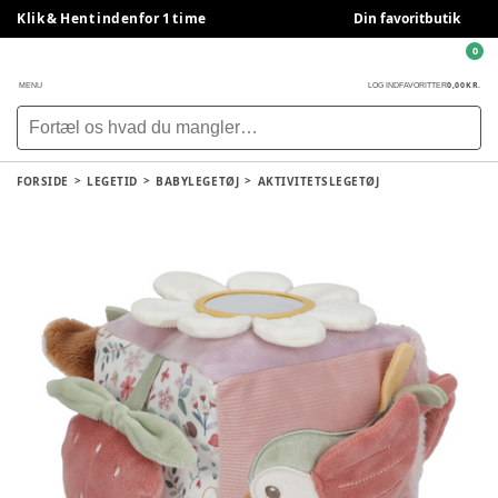
Klik & Hent indenfor 1 time
Din favoritbutik
0
0,00 KR.
MENU
LOG IND
FAVORITTER
FORSIDE
LEGETID
BABYLEGETØJ
AKTIVITETSLEGETØJ