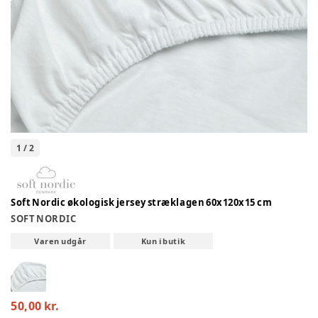
1
/
2
Soft Nordic økologisk jersey stræklagen 60x120x15 cm
SOFT NORDIC
Varen udgår
Kun i butik
50,00 kr.