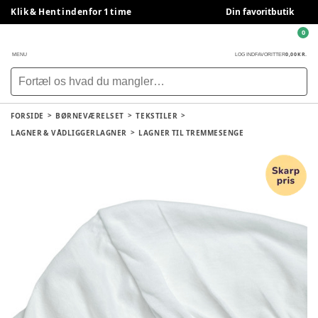
Klik & Hent indenfor 1 time
Din favoritbutik
0
0,00 KR.
MENU
LOG IND
FAVORITTER
FORSIDE
BØRNEVÆRELSET
TEKSTILER
LAGNER & VÅDLIGGERLAGNER
LAGNER TIL TREMMESENGE