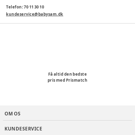
Varenummer:
291884
Telefon: 70 11 30 10
kundeservice@babysam.dk
Få altid den bedste
pris med Prismatch
OM OS
KUNDESERVICE