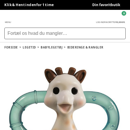
Klik & Hent indenfor 1 time
Din favoritbutik
0
0,00 KR.
MENU
LOG IND
FAVORITTER
FORSIDE
LEGETID
BABYLEGETØJ
BIDERINGE & RANGLER