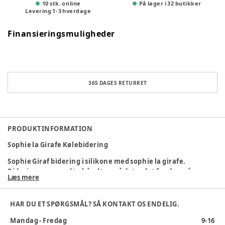
10 stk. online
På lager i 32 butikker
Levering
1
-
3
hverdage
Finansieringsmuligheder
365 DAGES RETURRET
PRODUKTINFORMATION
Sophie la Girafe Kølebidering
Sophie Giraf bidering i silikone med sophie la girafe.
Bideringen er med to håndtag, så det er let for de små
Læs mere
hænder. Blød og behagelig for de ømme gummer. Lægges i
køleskab for ekstra kølende effekt for de rigtig ømme
gummer.
HAR DU ET SPØRGSMÅL? SÅ KONTAKT OS ENDELIG.
Alder
:
0-6 mdr, 6-12 mdr
Mandag - Fredag
9-16