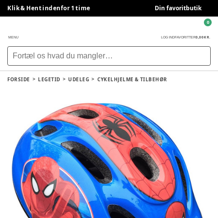
Klik & Hent indenfor 1 time
Din favoritbutik
0
0,00 KR.
MENU
LOG IND
FAVORITTER
FORSIDE
LEGETID
UDELEG
CYKELHJELME & TILBEHØR