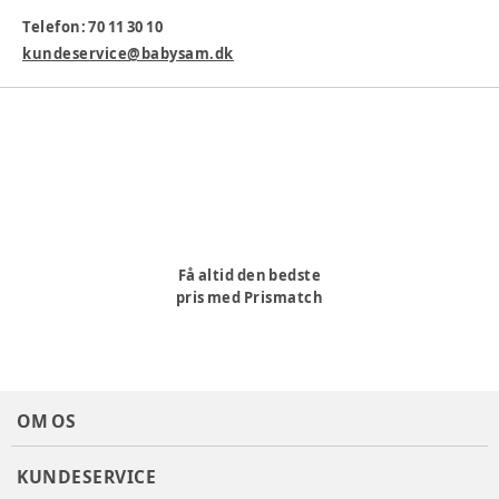
Telefon: 70 11 30 10
Varenummer:
354968
kundeservice@babysam.dk
Få altid den bedste
pris med Prismatch
OM OS
KUNDESERVICE