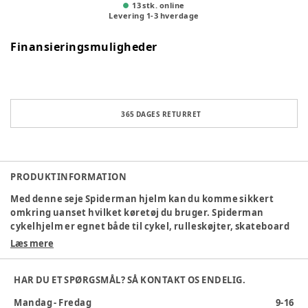
13 stk. online
Levering
1
-
3
hverdage
Finansieringsmuligheder
365 DAGES RETURRET
PRODUKTINFORMATION
Med denne seje Spiderman hjelm kan du komme sikkert
omkring uanset hvilket køretøj du bruger. Spiderman
cykelhjelm er egnet både til cykel, rulleskøjter, skateboard
og løbehjul. Cykelhjelmen har EPS-skum, hoved rings system
Læs mere
og bejdsninger. Cykelhjelmstropperne er nemme at justere
og skummet i hjelmen givet en optimal komfort. Hjelm str.
HAR DU ET SPØRGSMÅL? SÅ KONTAKT OS ENDELIG.
53/56 cm.
Mandag - Fredag
9-16
Alder
:
4 år, 3 år, 5 år