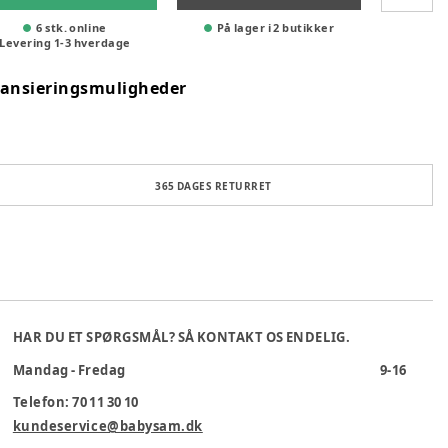
6 stk. online
På lager i 2 butikker
Levering
1
-
3
hverdage
nansieringsmuligheder
365 DAGES RETURRET
HAR DU ET SPØRGSMÅL? SÅ KONTAKT OS ENDELIG.
Mandag - Fredag
9-16
Telefon: 70 11 30 10
kundeservice@babysam.dk