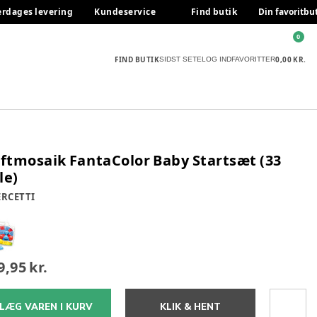
erdages levering
Kundeservice
Find butik
Din favoritbu
0
FIND BUTIK
0,00 KR.
SIDST SETE
LOG IND
FAVORITTER
iftmosaik FantaColor Baby Startsæt (33
le)
RCETTI
9,95 kr.
LÆG VAREN I KURV
KLIK & HENT