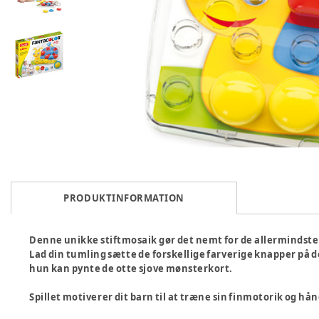
PRODUKTINFORMATION
Denne unikke stiftmosaik gør det nemt for de allermindste til
Lad din tumling sætte de forskellige farverige knapper på d
hun kan pynte de otte sjove mønsterkort.
Spillet motiverer dit barn til at træne sin finmotorik og h