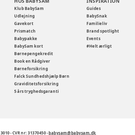
HOS BABYSAM
INSPIRATION
Klub BabySam
Guides
Udlejning
BabySnak
Gavekort
Familieliv
Prismatch
Brand spotlight
Babypakke
Events
BabySam kort
#Helt ærligt
Børnepengekredit
Book en Rådgiver
Børneforsikring
Falck Sundhedshjælp Børn
Graviditetsforsikring
5 års tryghedsgaranti
1 3010
-
CVR nr: 31370450
-
babysam@babysam.dk