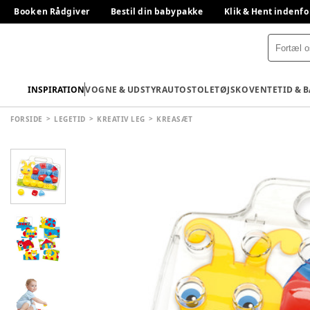
Book en Rådgiver
Bestil din babypakke
Klik & Hent indenfo
INSPIRATION
VOGNE & UDSTYR
AUTOSTOLE
TØJ
SKO
VENTETID & 
FORSIDE
LEGETID
KREATIV LEG
KREASÆT