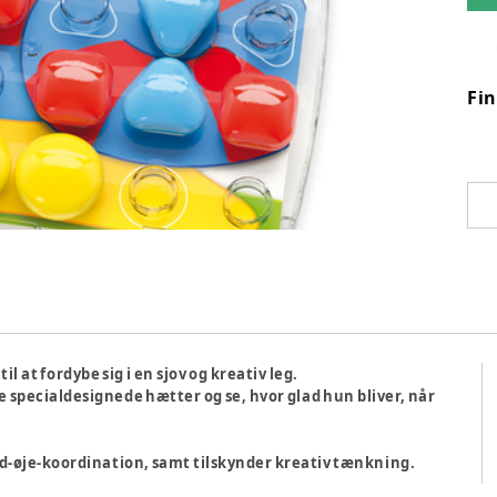
Fi
 at fordybe sig i en sjov og kreativ leg.
e specialdesignede hætter og se, hvor glad hun bliver, når
ånd-øje-koordination, samt tilskynder kreativ tænkning.