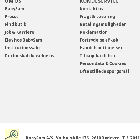
OM OS
KUNDESERVICE
BabySam
Kontakt os
Presse
Fragt & Levering
Find butik
Betalingsmuligheder
Job & Karriere
Reklamation
Elev hos BabySam
Fortrydelse af køb
Institutionssalg
Handelsbetingelser
Derfor skal du vælge os
Tilbagekaldelser
Persondata & Cookies
Ofte stillede spørgsmål
BabySam A/S
-
Valhøjs Alle 176
-
2610 Rødovre
-
Tlf. 701