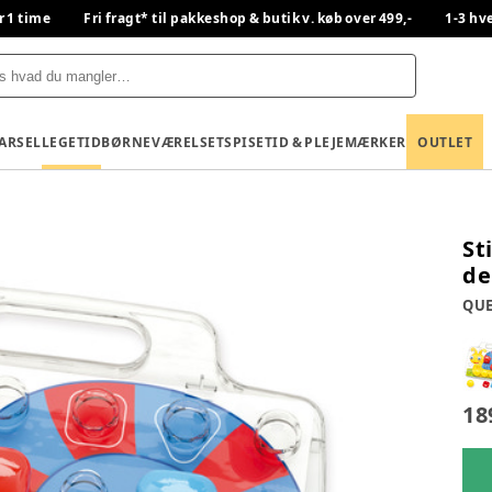
r 1 time
Fri fragt* til pakkeshop & butik v. køb over 499,-
1-3 hv
BARSEL
LEGETID
BØRNEVÆRELSET
SPISETID & PLEJE
MÆRKER
OUTLET
St
de
QUE
18