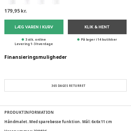
179,95 kr.
LÆG VAREN I KURV
KLIK & HENT
3 stk. online
På lager i 14 butikker
Levering
1
-
3
hverdage
Finansieringsmuligheder
365 DAGES RETURRET
PRODUKTINFORMATION
Håndmalet. Med sparebøsse funktion. Mål: 6x6x11 cm