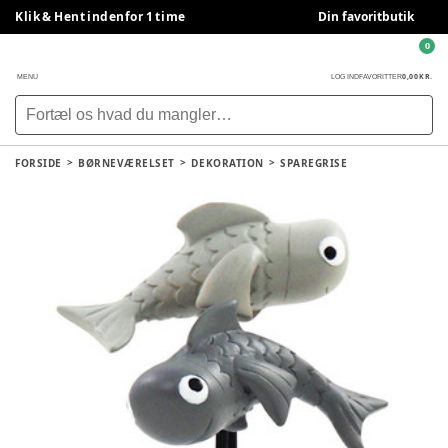
Klik & Hent indenfor 1 time
Din favoritbutik
0
0,00 KR.
MENU
LOG IND
FAVORITTER
FORSIDE
BØRNEVÆRELSET
DEKORATION
SPAREGRISE