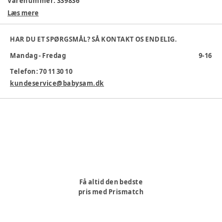
Varenummer:
339836
Læs mere
HAR DU ET SPØRGSMÅL? SÅ KONTAKT OS ENDELIG.
Mandag - Fredag
9-16
Telefon: 70 11 30 10
kundeservice@babysam.dk
Få altid den bedste
pris med Prismatch