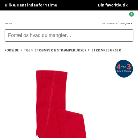
Klik & Hent indenfor 1 time
Din favoritbutik
0
0,00 KR.
MENU
LOG IND
FAVORITTER
FORSIDE
TØJ
STRØMPER & STRØMPEBUKSER
STRØMPEBUKSER