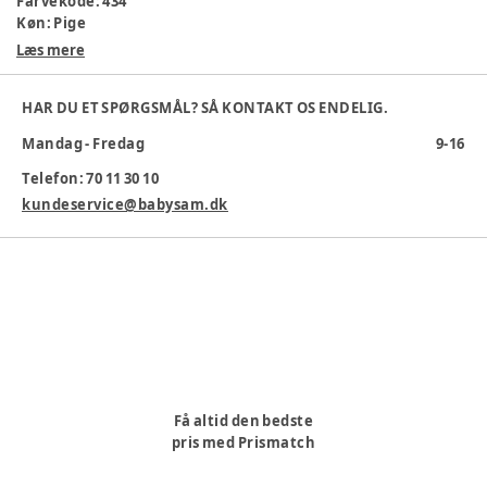
Farvekode
:
434
Køn
:
Pige
Materiale
:
Bomuld
Læs mere
Materialesammensætning
:
78% Bomuld 20% Polyamid 2%
ELA
HAR DU ET SPØRGSMÅL? SÅ KONTAKT OS ENDELIG.
Producent
:
Baby Sam A/S, Nyholms Alle 3, 2610 Rødovre,
Danmark, Kundeservice@babysam.dk, www.babysam.dk
Mandag - Fredag
9-16
Produktionsland
:
Tyrkiet
Tøj størrelse
:
50 cm / 0 mdr.
Telefon: 70 11 30 10
kundeservice@babysam.dk
Varenummer:
340640
Få altid den bedste
pris med Prismatch