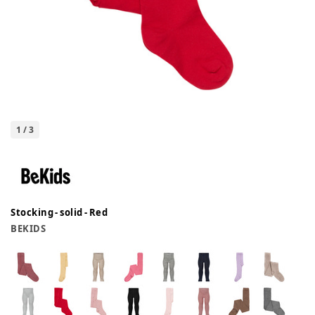
1
/
3
Stocking - solid - Red
BEKIDS