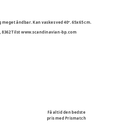
g meget åndbar. Kan vaskes ved 40º. 65x65 cm.
, 8362 Tilst www.scandinavian-bp.com
Få altid den bedste
pris med Prismatch