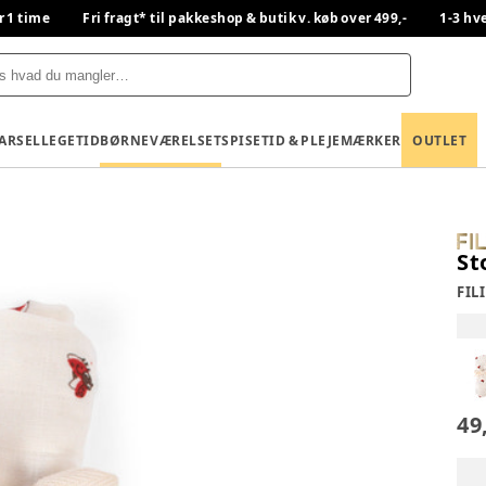
r 1 time
Fri fragt* til pakkeshop & butik v. køb over 499,-
1-3 hv
BARSEL
LEGETID
BØRNEVÆRELSET
SPISETID & PLEJE
MÆRKER
OUTLET
St
FIL
49