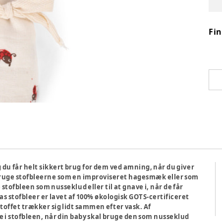
Fi
du får helt sikkert brug for dem ved amning, når du giver
å bruge stofbleerne som en improviseret hagesmæk eller som
tofbleen som nusseklud eller til at gnave i, når de får
as stofbleer er lavet af 100% økologisk GOTS-certificeret
offet trækker sig lidt sammen efter vask. Af
 i stofbleen, når din baby skal bruge den som nusseklud