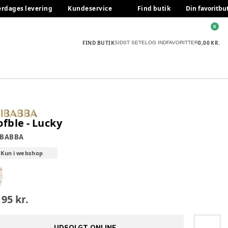
erdages levering
Kundeservice
Find butik
Din favoritbu
0
FIND BUTIK
0,00 KR.
SIDST SETE
LOG IND
FAVORITTER
ofble - Lucky
IBABBA
Kun i webshop
,95 kr.
UDSOLGT ONLINE