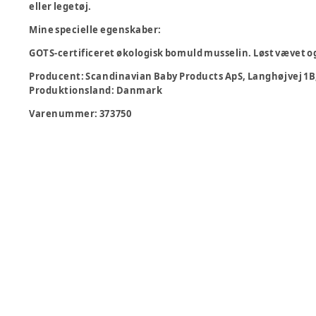
eller legetøj.
Mine specielle egenskaber:
GOTS-certificeret økologisk bomuld musselin. Løst vævet o
Producent
:
Scandinavian Baby Products ApS, Langhøjvej 1B
Produktionsland
:
Danmark
Varenummer:
373750