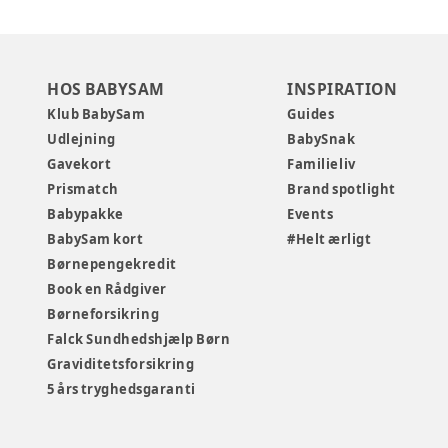
HOS BABYSAM
INSPIRATION
Klub BabySam
Guides
Udlejning
BabySnak
Gavekort
Familieliv
Prismatch
Brand spotlight
Babypakke
Events
BabySam kort
#Helt ærligt
Børnepengekredit
Book en Rådgiver
Børneforsikring
Falck Sundhedshjælp Børn
Graviditetsforsikring
5 års tryghedsgaranti