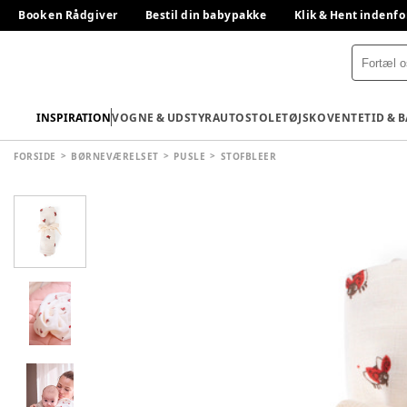
Book en Rådgiver
Bestil din babypakke
Klik & Hent indenfo
INSPIRATION
VOGNE & UDSTYR
AUTOSTOLE
TØJ
SKO
VENTETID & 
FORSIDE
BØRNEVÆRELSET
PUSLE
STOFBLEER