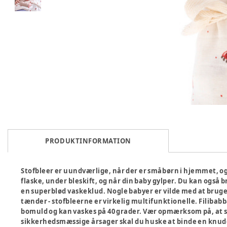
PRODUKTINFORMATION
Stofbleer er uundværlige, når der er småbørn i hjemmet, og 
flaske, under bleskift, og når din baby gylper. Du kan ogs
en superblød vaskeklud. Nogle babyer er vilde med at bruge s
tænder - stofbleerne er virkelig multifunktionelle. Filibabb
bomuld og kan vaskes på 40 grader. Vær opmærksom på, at st
sikkerhedsmæssige årsager skal du huske at binde en knude