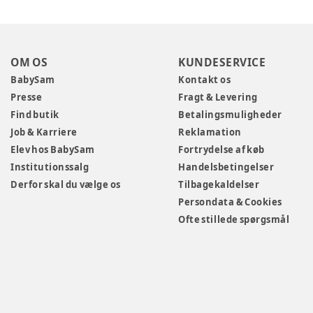
OM OS
KUNDESERVICE
BabySam
Kontakt os
Presse
Fragt & Levering
Find butik
Betalingsmuligheder
Job & Karriere
Reklamation
Elev hos BabySam
Fortrydelse af køb
Institutionssalg
Handelsbetingelser
Derfor skal du vælge os
Tilbagekaldelser
Persondata & Cookies
Ofte stillede spørgsmål