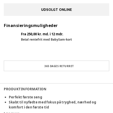
UDSOLGT ONLINE
Finansieringsmuligheder
Fra 250,00 kr. md. i 12 mdr.
Betal rentefrit med BabySam-kort
365 DAGES RETURRET
PRODUKTINFORMATION
Perfekt første seng
Skabt til nyfødte med fokus på tryghed, nærhed og
komfort i den første tid
Blødt og omsluttende design, der giver barnet en rede-