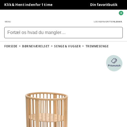
Klik & Hent indenfor 1 time
Din favoritbutik
0
0,00 KR.
MENU
LOG IND
FAVORITTER
FORSIDE
BØRNEVÆRELSET
SENGE & VUGGER
TREMMESENGE