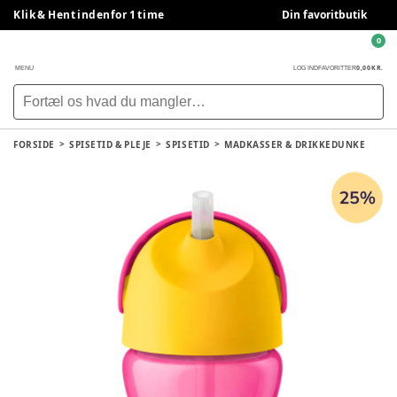
Klik & Hent indenfor 1 time
Din favoritbutik
0
0,00 KR.
MENU
LOG IND
FAVORITTER
FORSIDE
SPISETID & PLEJE
SPISETID
MADKASSER & DRIKKEDUNKE