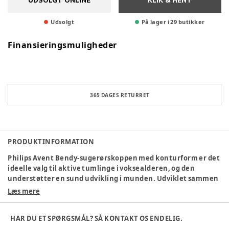
UDSOLGT ONLINE
KLIK & HENT
Udsolgt
På lager i 29 butikker
Finansieringsmuligheder
365 DAGES RETURRET
PRODUKTINFORMATION
Philips Avent Bendy-sugerørskoppen med konturform er det
ideelle valg til aktive tumlinge i voksealderen, og den
understøtter en sund udvikling i munden. Udviklet sammen
med eksperter for at gøre den til den bedst mulige
Læs mere
sugerørskop.
* Bendy sugerørskop
HAR DU ET SPØRGSMÅL? SÅ KONTAKT OS ENDELIG.
* 300 ml/10 oz