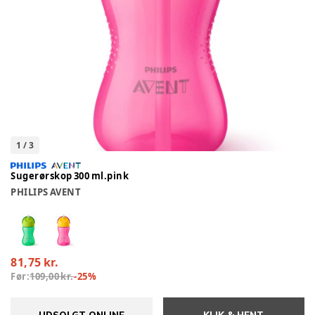
1
/
3
Sugerørskop 300 ml.pink
PHILIPS AVENT
81,75 kr.
Før:
109,00 kr.
-
25
%