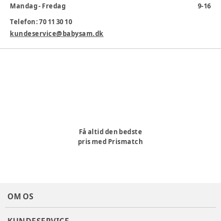
Mandag - Fredag
9-16
* 12m+
* 1-pak
Telefon: 70 11 30 10
Varenummer:
330617
kundeservice@babysam.dk
Få altid den bedste
pris med Prismatch
OM OS