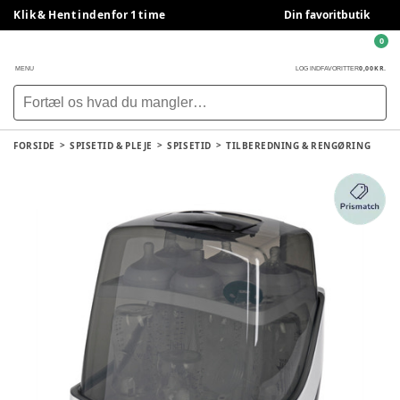
Klik & Hent indenfor 1 time
Din favoritbutik
0
0,00 KR.
MENU
LOG IND
FAVORITTER
FORSIDE
SPISETID & PLEJE
SPISETID
TILBEREDNING & RENGØRING