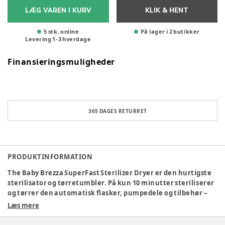
LÆG VAREN I KURV
KLIK & HENT
5 stk. online
På lager i 2 butikker
Levering
1
-
3
hverdage
Finansieringsmuligheder
365 DAGES RETURRET
PRODUKTINFORMATION
The Baby Brezza SuperFast Sterilizer Dryer er den hurtigste
sterilisator og tørretumbler. På kun 10 minutter steriliserer
og tørrer den automatisk flasker, pumpedele og tilbehør –
den er 75% hurtigere end andre sterilisatorer og
Læs mere
tørretumblere, så der er ingen forberedelse nødvendig. Den
bruger naturlig damp til at dræbe 99,9% af bakterierne og