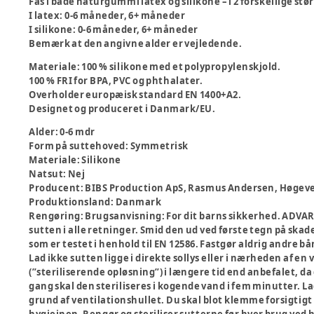
Fås i både naturgummi latex og silikone – i 2 forskellige stø
I latex: 0-6 måneder, 6+ måneder
I silikone: 0-6 måneder, 6+ måneder
Bemærk at den angivne alder er vejledende.
Materiale: 100 % silikone med et polypropylenskjold.
100 % FRI for BPA, PVC og phthalater.
Overholder europæisk standard EN 1400+A2.
Designet og produceret i Danmark/EU.
Alder
:
0-6 mdr
Form på suttehoved
:
Symmetrisk
Materiale
:
Silikone
Natsut
:
Nej
Producent
:
BIBS Production ApS, Rasmus Andersen, Høgeve
Produktionsland
:
Danmark
Rengøring
:
Brugsanvisning: For dit barns sikkerhed. ADVAR
sutten i alle retninger. Smid den ud ved første tegn på skad
som er testet i henhold til EN 12586. Fastgør aldrig andre bån
Lad ikke sutten ligge i direkte sollys eller i nærheden af en
(”steriliserende opløsning”) i længere tid end anbefalet, da
gang skal den steriliseres i kogende vand i fem minutter. L
grund af ventilationshullet. Du skal blot klemme forsigtigt 