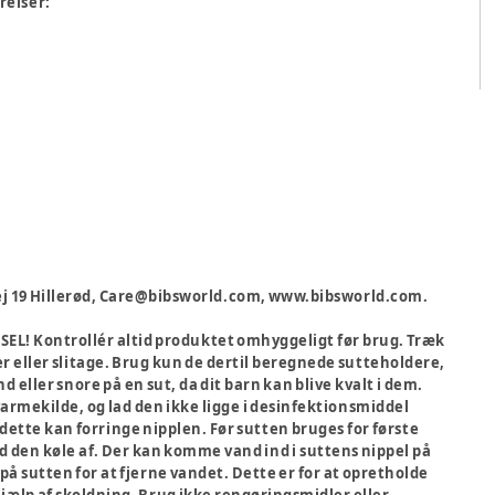
rrelser:
j 19 Hillerød, Care@bibsworld.com, www.bibsworld.com.
SEL! Kontrollér altid produktet omhyggeligt før brug. Træk
er eller slitage. Brug kun de dertil beregnede sutteholdere,
d eller snore på en sut, da dit barn kan blive kvalt i dem.
 varmekilde, og lad den ikke ligge i desinfektionsmiddel
 dette kan forringe nipplen. Før sutten bruges for første
ad den køle af. Der kan komme vand ind i suttens nippel på
på sutten for at fjerne vandet. Dette er for at opretholde