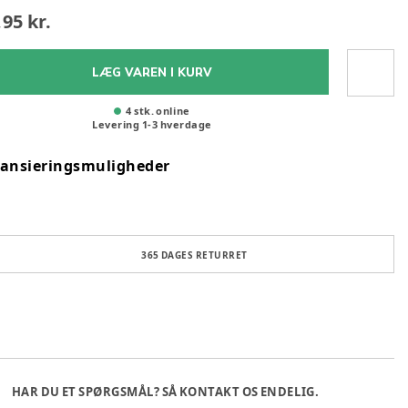
,95 kr.
LÆG VAREN I KURV
4 stk. online
Levering
1
-
3
hverdage
nansieringsmuligheder
365 DAGES RETURRET
HAR DU ET SPØRGSMÅL? SÅ KONTAKT OS ENDELIG.