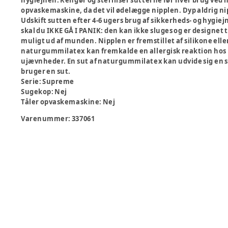
hygiejnen. Rengør og steriliser sutterne før hver brug ved 
opvaskemaskine, da det vil ødelægge nipplen. Dyp aldrig nipp
Udskift sutten efter 4-6 ugers brug af sikkerheds- og hygie
skal du IKKE GÅ I PANIK: den kan ikke sluges og er designet t
muligt ud af munden. Nipplen er fremstillet af silikone ell
naturgummilatex kan fremkalde en allergisk reaktion hos no
ujævnheder. En sut af naturgummilatex kan udvide sig en s
bruger en sut.
Serie
:
Supreme
Sugekop
:
Nej
Tåler opvaskemaskine
:
Nej
Varenummer:
337061