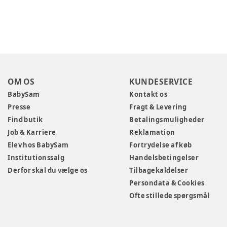
OM OS
KUNDESERVICE
BabySam
Kontakt os
Presse
Fragt & Levering
Find butik
Betalingsmuligheder
Job & Karriere
Reklamation
Elev hos BabySam
Fortrydelse af køb
Institutionssalg
Handelsbetingelser
Derfor skal du vælge os
Tilbagekaldelser
Persondata & Cookies
Ofte stillede spørgsmål