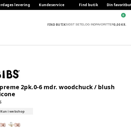
erdages levering
Kundeservice
Find butik
Din favoritbu
0
FIND BUTIK
0,00 KR.
SIDST SETE
LOG IND
FAVORITTER
preme 2pk.0-6 mdr. woodchuck / blush
licone
S
Kun i webshop