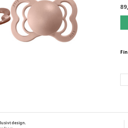
89
Fi
klusivt design.