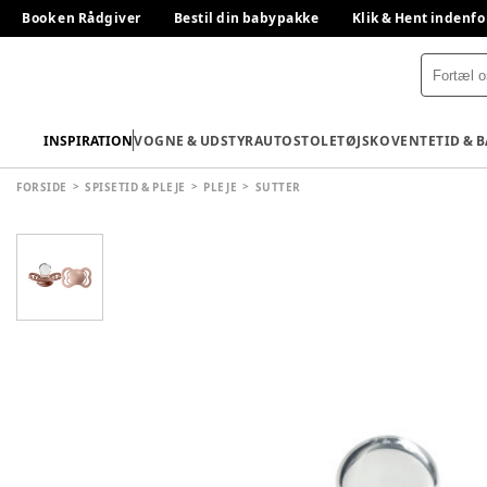
Book en Rådgiver
Bestil din babypakke
Klik & Hent indenfo
INSPIRATION
VOGNE & UDSTYR
AUTOSTOLE
TØJ
SKO
VENTETID & 
FORSIDE
SPISETID & PLEJE
PLEJE
SUTTER