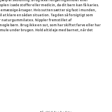
hjælp af skoldning. Brug ikke rengøringsmidler eller
len i søde stoffer eller medicin, da dit barn kan få karies.
jnemæssige årsager. Hvis sutten sætter sig fast i munden,
il at klare en sådan situation. Tag den så forsigtigt som
er naturgummilatex. Nippler fremstillet af
gle børn. Brug ikke en sut, som har skiftet farve eller har
mule under brugen. Hold altid øje med barnet, når det