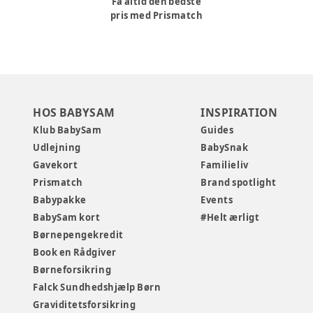
Få altid den bedste
pris med Prismatch
HOS BABYSAM
INSPIRATION
Klub BabySam
Guides
Udlejning
BabySnak
Gavekort
Familieliv
Prismatch
Brand spotlight
Babypakke
Events
BabySam kort
#Helt ærligt
Børnepengekredit
Book en Rådgiver
Børneforsikring
Falck Sundhedshjælp Børn
Graviditetsforsikring