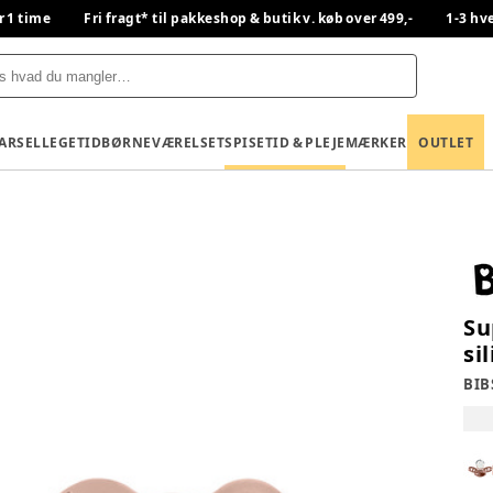
r 1 time
Fri fragt* til pakkeshop & butik v. køb over 499,-
1-3 hv
BARSEL
LEGETID
BØRNEVÆRELSET
SPISETID & PLEJE
MÆRKER
OUTLET
Su
si
BIB