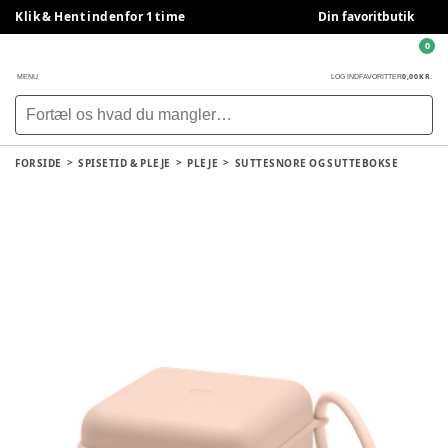
Klik & Hent indenfor 1 time
Din favoritbutik
0
0,00 KR.
MENU
LOG IND
FAVORITTER
FORSIDE
SPISETID & PLEJE
PLEJE
SUTTESNORE OG SUTTEBOKSE