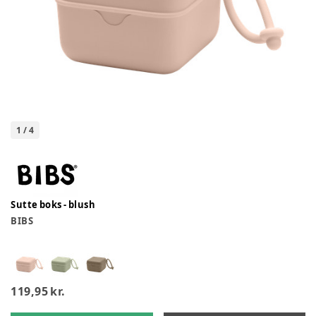
1
/
4
Sutte boks - blush
BIBS
119,95 kr.