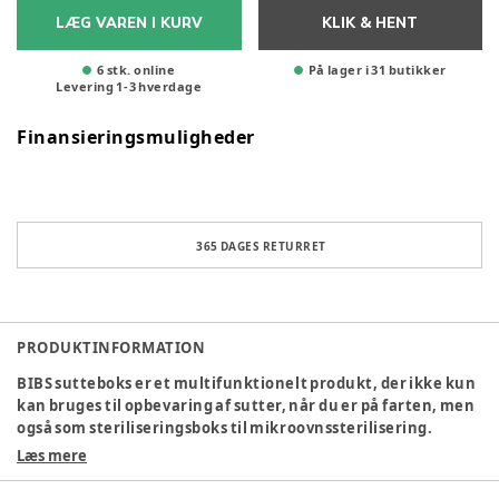
LÆG VAREN I KURV
KLIK & HENT
6 stk. online
På lager i 31 butikker
Levering
1
-
3
hverdage
Finansieringsmuligheder
365 DAGES RETURRET
PRODUKTINFORMATION
BIBS sutteboks er et multifunktionelt produkt, der ikke kun
kan bruges til opbevaring af sutter, når du er på farten, men
også som steriliseringsboks til mikroovnssterilisering.
Æsken kan rumme op til tre BIBS-sutter, men den kommer
Læs mere
også med en sutteindsats, der kan rumme én enkelt sut.
Lavet af 100% fødevaregodkendt materiale (Polypropylene)