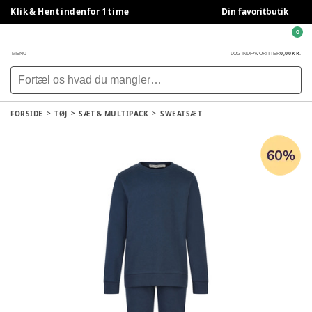
Klik & Hent indenfor 1 time
Din favoritbutik
0
0,00 KR.
MENU
LOG IND
FAVORITTER
FORSIDE
TØJ
SÆT & MULTIPACK
SWEATSÆT