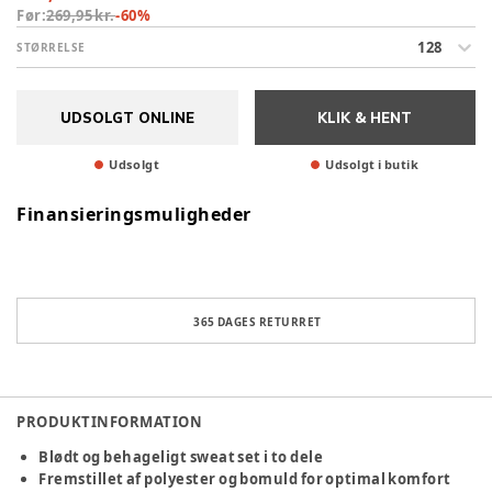
Før:
269,95 kr.
-
60
%
128
STØRRELSE
UDSOLGT ONLINE
KLIK & HENT
Udsolgt
Udsolgt i butik
Finansieringsmuligheder
365 DAGES RETURRET
PRODUKTINFORMATION
Blødt og behageligt sweat set i to dele
Fremstillet af polyester og bomuld for optimal komfort