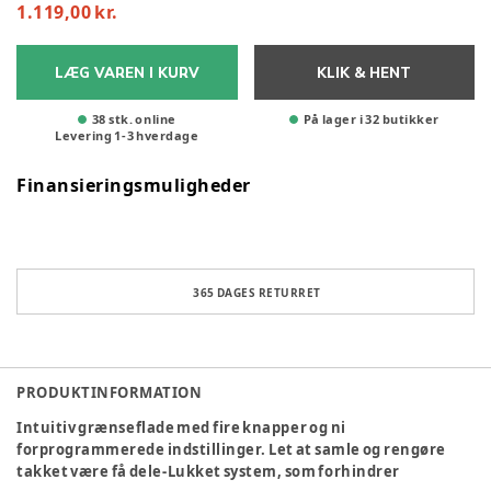
1.119,00 kr.
LÆG VAREN I KURV
KLIK & HENT
38 stk. online
På lager i 32 butikker
Levering
1
-
3
hverdage
Finansieringsmuligheder
365 DAGES RETURRET
PRODUKTINFORMATION
Intuitiv grænseflade med fire knapper og ni
forprogrammerede indstillinger. Let at samle og rengøre
takket være få dele-Lukket system, som forhindrer