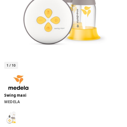
1
/
10
Swing maxi
MEDELA