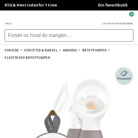
Klik & Hent indenfor 1 time
Din favoritbutik
0
0,00 KR.
MENU
LOG IND
FAVORITTER
FORSIDE
VENTETID & BARSEL
AMNING
BRYSTPUMPER
ELEKTRISKE BRYSTPUMPER