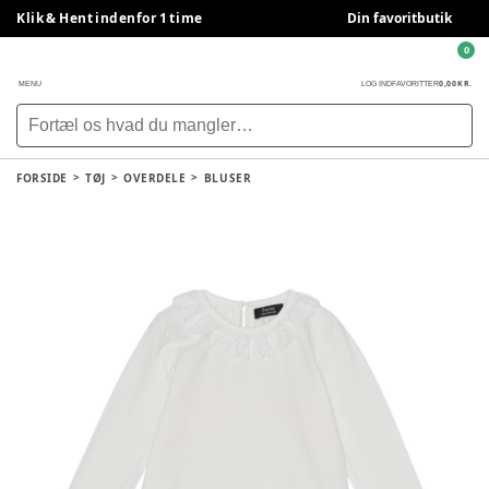
Klik & Hent indenfor 1 time
Din favoritbutik
0
0,00 KR.
MENU
LOG IND
FAVORITTER
FORSIDE
TØJ
OVERDELE
BLUSER