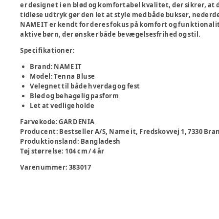
er designet i en blød og komfortabel kvalitet, der sikrer, at
tidløse udtryk gør den let at style med både bukser, nederde
NAME IT er kendt for deres fokus på komfort og funktionalit
aktive børn, der ønsker både bevægelsesfrihed og stil.
Specifikationer:
Brand: NAME IT
Model: Tenna Bluse
Velegnet til både hverdag og fest
Blød og behagelig pasform
Let at vedligeholde
Farvekode
:
GARDENIA
Producent
:
Bestseller A/S, Name it, Fredskovvej 1, 7330 B
Produktionsland
:
Bangladesh
Tøj størrelse
:
104 cm / 4 år
Varenummer:
383017