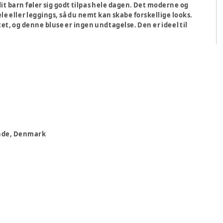
 dit barn føler sig godt tilpas hele dagen. Det moderne og
le eller leggings, så du nemt kan skabe forskellige looks.
et, og denne bluse er ingen undtagelse. Den er ideel til
rande, Denmark