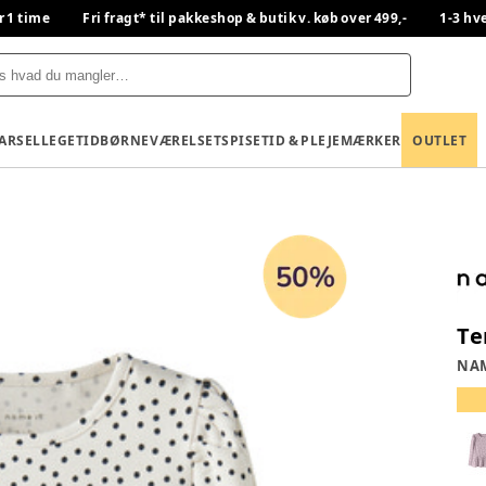
r 1 time
Fri fragt* til pakkeshop & butik v. køb over 499,-
1-3 hv
BARSEL
LEGETID
BØRNEVÆRELSET
SPISETID & PLEJE
MÆRKER
OUTLET
Te
NAM