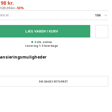
,98 kr.
:
129,95 kr.
-
50
%
104
RRELSE
LÆG VAREN I KURV
3 stk. online
Levering
1
-
3
hverdage
nansieringsmuligheder
365 DAGES RETURRET