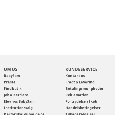
OM OS
KUNDESERVICE
BabySam
Kontakt os
Presse
Fragt & Levering
Find butik
Betalingsmuligheder
Job & Karriere
Reklamation
Elev hos BabySam
Fortrydelse af køb
Institutionssalg
Handelsbetingelser
Derfor skal du vælge os
Tilbagekaldelser