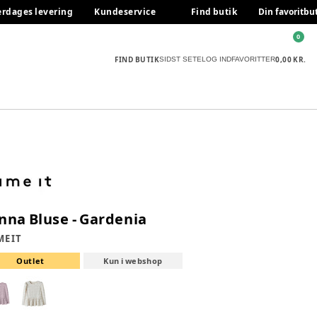
erdages levering
Kundeservice
Find butik
Din favoritbu
0
FIND BUTIK
0,00 KR.
SIDST SETE
LOG IND
FAVORITTER
nna Bluse - Gardenia
E IT
Outlet
Kun i webshop