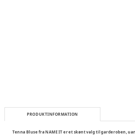
PRODUKTINFORMATION
Tenna Bluse fra NAME IT er et skønt valg til garderoben, uan