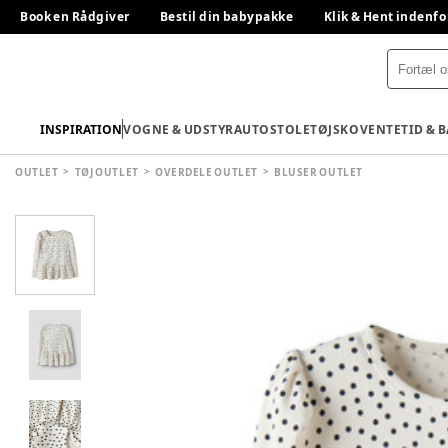
Book en Rådgiver
Bestil din babypakke
Klik & Hent indenfo
INSPIRATION
VOGNE & UDSTYR
AUTOSTOLE
TØJ
SKO
VENTETID & 
OUTLET
TØJ OUTLET
OVERDELE OUTLET
BLUSER OUTLET