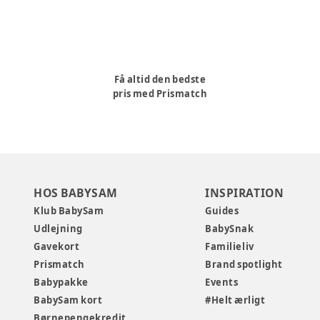
Få altid den bedste
pris med Prismatch
HOS BABYSAM
INSPIRATION
Klub BabySam
Guides
Udlejning
BabySnak
Gavekort
Familieliv
Prismatch
Brand spotlight
Babypakke
Events
BabySam kort
#Helt ærligt
Børnepengekredit