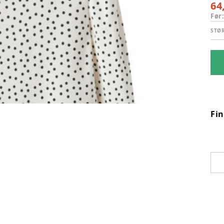
64
Før
STØ
Fi