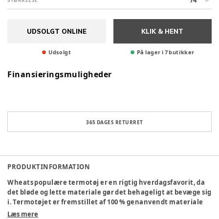
74
STØRRELSE
UDSOLGT ONLINE
KLIK & HENT
Udsolgt
På lager i 7 butikker
Finansieringsmuligheder
365 DAGES RETURRET
PRODUKTINFORMATION
Wheats populære termotøj er en rigtig hverdagsfavorit, da
det bløde og lette materiale gør det behageligt at bevæge sig
i. Termotøjet er fremstillet af 100 % genanvendt materiale
og kan bruges både indendørs og som praktisk overgangstøj,
Læs mere