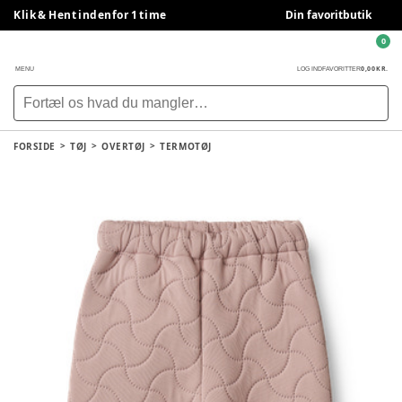
Klik & Hent indenfor 1 time
Din favoritbutik
0
0,00 KR.
MENU
LOG IND
FAVORITTER
FORSIDE
TØJ
OVERTØJ
TERMOTØJ