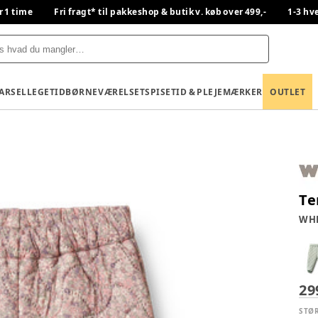
r 1 time
Fri fragt* til pakkeshop & butik v. køb over 499,-
1-3 hv
BARSEL
LEGETID
BØRNEVÆRELSET
SPISETID & PLEJE
MÆRKER
OUTLET
Te
WH
29
STØ