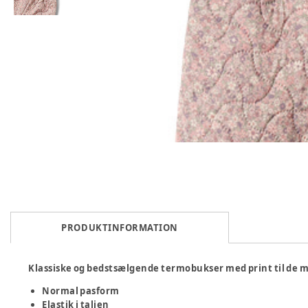
PRODUKTINFORMATION
Klassiske og bedstsælgende termobukser med print til de m
Normal pasform
Elastik i taljen