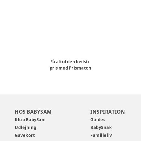
Få altid den bedste
pris med Prismatch
HOS BABYSAM
INSPIRATION
Klub BabySam
Guides
Udlejning
BabySnak
Gavekort
Familieliv