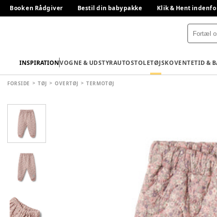
Book en Rådgiver
Bestil din babypakke
Klik & Hent indenfo
INSPIRATION
VOGNE & UDSTYR
AUTOSTOLE
TØJ
SKO
VENTETID & 
FORSIDE
TØJ
OVERTØJ
TERMOTØJ