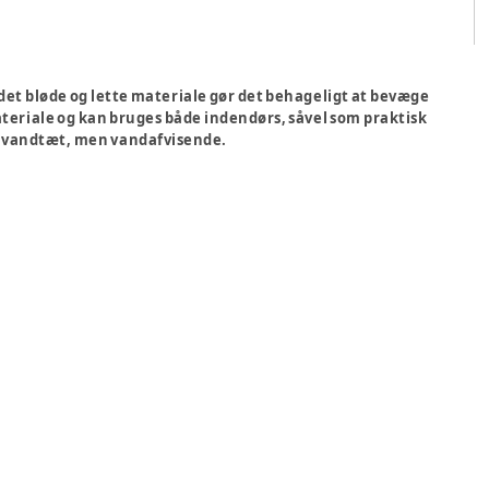
det bløde og lette materiale gør det behageligt at bevæge
teriale og kan bruges både indendørs, såvel som praktisk
ke vandtæt, men vandafvisende.