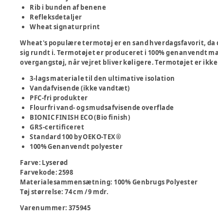
Rib i bunden af benene
Refleksdetaljer
Wheat signaturprint
Wheat's populære termotøj er en sand hverdagsfavorit, da 
sig rundt i. Termotøjet er produceret i 100% genanvendt ma
overgangstøj, når vejret bliver køligere. Termotøjet er ik
3-lags materiale til den ultimative isolation
Vandafvisende (ikke vandtæt)
PFC-fri produkter
Flourfri vand- og smudsafvisende overflade
BIONIC FINISH ECO (Bio finish)
GRS-certificeret
Standard 100 by OEKO-TEX®
100% Genanvendt polyester
Farve
:
Lyserød
Farvekode
:
2598
Materialesammensætning
:
100% Genbrugs Polyester
Tøj størrelse
:
74 cm / 9 mdr.
Varenummer:
375945