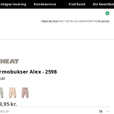
erdages levering
Kundeservice
Find butik
Din favoritbu
0
FIND BUTIK
0,00 KR.
SIDST SETE
LOG IND
FAVORITTER
rmobukser Alex - 2598
EAT
9,95 kr.
74
RRELSE