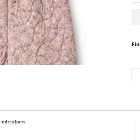
Fi
indste børn.