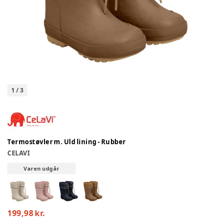
1
/
3
Termostøvler m. Uld lining - Rubber
CELAVI
Varen udgår
199,98 kr.