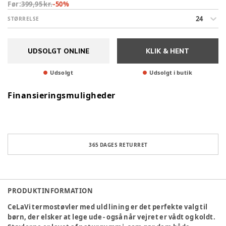
Før:
399,95 kr.
-
50
%
24
STØRRELSE
UDSOLGT ONLINE
KLIK & HENT
Udsolgt
Udsolgt i butik
Finansieringsmuligheder
365 DAGES RETURRET
PRODUKTINFORMATION
CeLaVi termostøvler med uld lining er det perfekte valg til
børn, der elsker at lege ude - også når vejret er vådt og koldt.