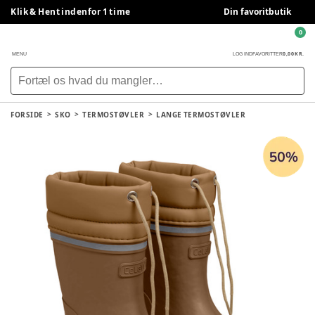
Klik & Hent indenfor 1 time
Din favoritbutik
0
0,00 KR.
MENU
LOG IND
FAVORITTER
FORSIDE
SKO
TERMOSTØVLER
LANGE TERMOSTØVLER