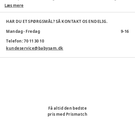
over børne sengen eller puslebordet for at skabe en dejlig
Læs mere
visuel atmosfære.
Varenummer:
370950
HAR DU ET SPØRGSMÅL? SÅ KONTAKT OS ENDELIG.
Mandag - Fredag
9-16
Telefon: 70 11 30 10
kundeservice@babysam.dk
Få altid den bedste
pris med Prismatch