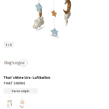
1
/
3
That´s Mine Uro - Luftballon
THAT´S MINE
Varen udgår