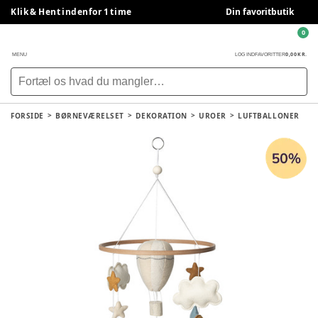
Klik & Hent indenfor 1 time
Din favoritbutik
0
0,00 KR.
MENU
LOG IND
FAVORITTER
FORSIDE
BØRNEVÆRELSET
DEKORATION
UROER
LUFTBALLONER