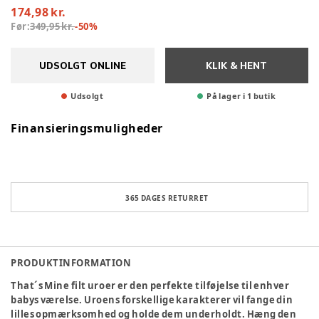
174,98 kr.
Før:
349,95 kr.
-
50
%
UDSOLGT ONLINE
KLIK & HENT
Udsolgt
På lager i 1 butik
Finansieringsmuligheder
365 DAGES RETURRET
PRODUKTINFORMATION
That´s Mine filt uroer er den perfekte tilføjelse til enhver
babys værelse. Uroens forskellige karakterer vil fange din
lilles opmærksomhed og holde dem underholdt. Hæng den