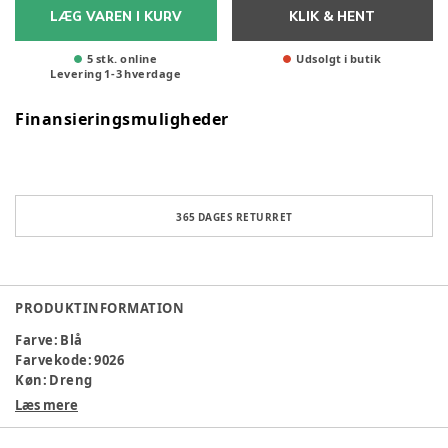
LÆG VAREN I KURV
KLIK & HENT
5 stk. online
Udsolgt i butik
Levering
1
-
3
hverdage
Finansieringsmuligheder
365 DAGES RETURRET
PRODUKTINFORMATION
Farve
:
Blå
Farvekode
:
9026
Køn
:
Dreng
Materiale
:
Naturgummi
Læs mere
Materialesammensætning
:
Natural Rubber
Pasform
: