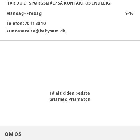
HAR DU ET SPØRGSMÅL? SÅ KONTAKT OS ENDELIG.
Mandag - Fredag
9-16
Telefon: 70 11 30 10
kundeservice@babysam.dk
Produktionsland
:
Kina
Varenummer:
378313
Få altid den bedste
pris med Prismatch
OM OS