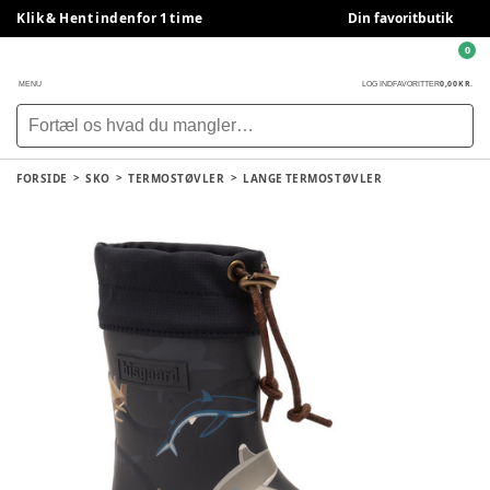
Klik & Hent indenfor 1 time
Din favoritbutik
0
0,00 KR.
MENU
LOG IND
FAVORITTER
FORSIDE
SKO
TERMOSTØVLER
LANGE TERMOSTØVLER