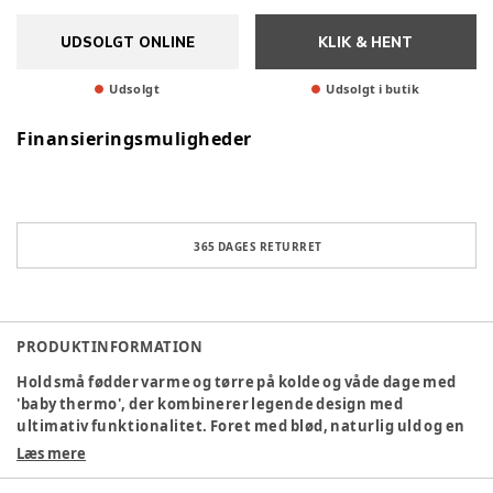
UDSOLGT ONLINE
KLIK & HENT
Udsolgt
Udsolgt i butik
Finansieringsmuligheder
365 DAGES RETURRET
PRODUKTINFORMATION
Hold små fødder varme og tørre på kolde og våde dage med
'baby thermo', der kombinerer legende design med
ultimativ funktionalitet. Foret med blød, naturlig uld og en
slidstærk gummikonstruktion, der beskytter fødderne mod
Læs mere
regn og vandpytter. Ideel til små eventyrere, der er klar til at
omfavne hvert eventyr, uanset vejret.