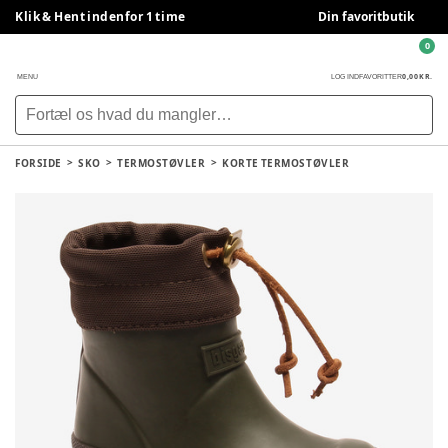
Klik & Hent indenfor 1 time
Din favoritbutik
0
0,00 KR.
MENU
LOG IND
FAVORITTER
FORSIDE
SKO
TERMOSTØVLER
KORTE TERMOSTØVLER