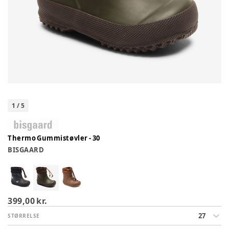
1
/
5
Thermo Gummistøvler - 30
BISGAARD
399,00 kr.
27
STØRRELSE