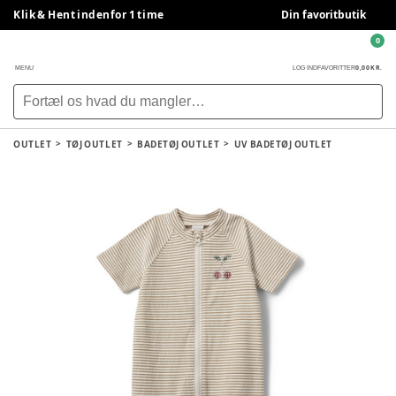
Klik & Hent indenfor 1 time
Din favoritbutik
0
0,00 KR.
MENU
LOG IND
FAVORITTER
OUTLET
TØJ OUTLET
BADETØJ OUTLET
UV BADETØJ OUTLET