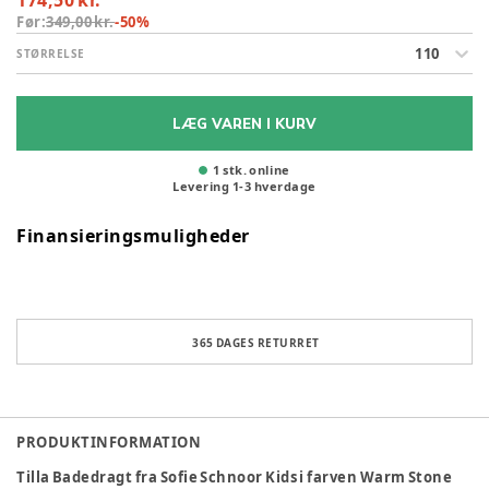
174,50 kr.
Før:
349,00 kr.
-
50
%
110
STØRRELSE
LÆG VAREN I KURV
1 stk. online
Levering
1
-
3
hverdage
Finansieringsmuligheder
365 DAGES RETURRET
PRODUKTINFORMATION
Tilla Badedragt fra Sofie Schnoor Kids i farven Warm Stone