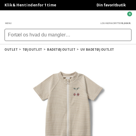
Klik & Hent indenfor 1 time
Din favoritbutik
0
0,00 KR.
MENU
LOG IND
FAVORITTER
OUTLET
TØJ OUTLET
BADETØJ OUTLET
UV BADETØJ OUTLET