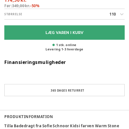
174,50 kr.
Før:
349,00 kr.
-
50
%
110
STØRRELSE
LÆG VAREN I KURV
1 stk. online
Levering
1
-
3
hverdage
Finansieringsmuligheder
365 DAGES RETURRET
PRODUKTINFORMATION
Tilla Badedragt fra Sofie Schnoor Kids i farven Warm Stone