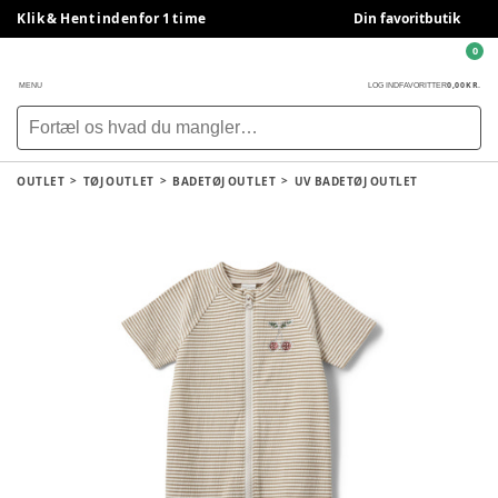
Klik & Hent indenfor 1 time
Din favoritbutik
0
0,00 KR.
MENU
LOG IND
FAVORITTER
OUTLET
TØJ OUTLET
BADETØJ OUTLET
UV BADETØJ OUTLET