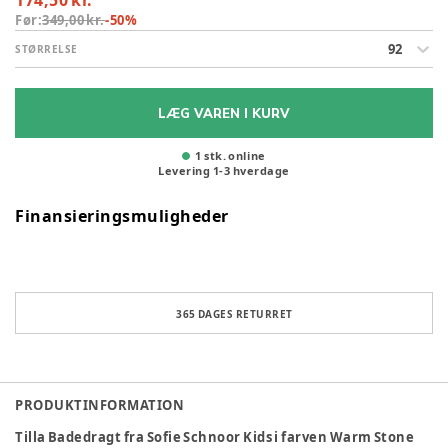
174,50 kr.
Før:
349,00 kr.
-
50
%
92
STØRRELSE
LÆG VAREN I KURV
1 stk. online
Levering
1
-
3
hverdage
Finansieringsmuligheder
365 DAGES RETURRET
PRODUKTINFORMATION
Tilla Badedragt fra Sofie Schnoor Kids i farven Warm Stone