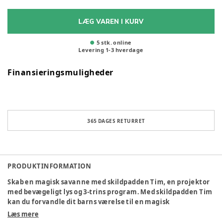
LÆG VAREN I KURV
5 stk. online
Levering
1
-
3
hverdage
Finansieringsmuligheder
365 DAGES RETURRET
PRODUKTINFORMATION
Skab en magisk savanne med skildpadden Tim, en projektor
med bevægeligt lys og 3-trins program. Med skildpadden Tim
kan du forvandle dit barns værelse til en magisk
safariverden med fugle, der flyver ved solnedgang og
Læs mere
afslappende fuglesang. Skildpadden Tim har et smart 3-trins