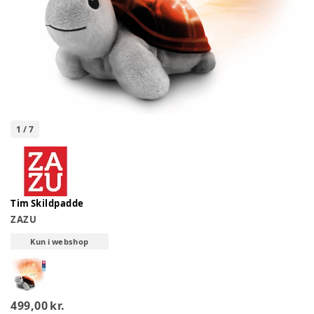
1
/
7
Tim Skildpadde
ZAZU
Kun i webshop
499,00 kr.