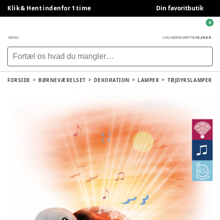
Klik & Hent indenfor 1 time
Din favoritbutik
0
0,00 KR.
MENU
LOG IND
FAVORITTER
FORSIDE
BØRNEVÆRELSET
DEKORATION
LAMPER
TØJDYRSLAMPER