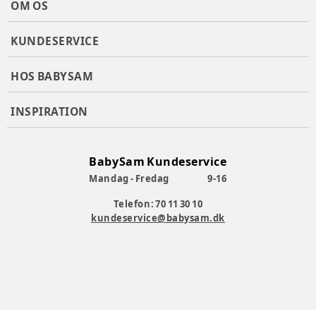
OM OS
Alder
:
0mdr+
KUNDESERVICE
Materiale
:
Bomuld
Varenummer:
349322
HOS BABYSAM
INSPIRATION
BabySam Kundeservice
Mandag - Fredag
9-16
Telefon: 70 11 30 10
kundeservice@babysam.dk