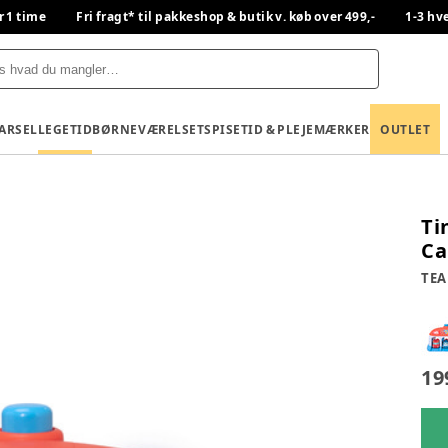
r 1 time
Fri fragt* til pakkeshop & butik v. køb over 499,-
1-3 hv
BARSEL
LEGETID
BØRNEVÆRELSET
SPISETID & PLEJE
MÆRKER
OUTLET
Ti
Ca
TEA
19