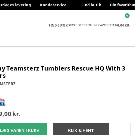
erdages levering
Kundeservice
Find butik
Din favoritbu
0
FIND BUTIK
0,00 KR.
SIDST SETE
LOG IND
FAVORITTER
ny Teamsterz Tumblers Rescue HQ With 3
rs
MSTERZ
9,00 kr.
LÆG VAREN I KURV
KLIK & HENT