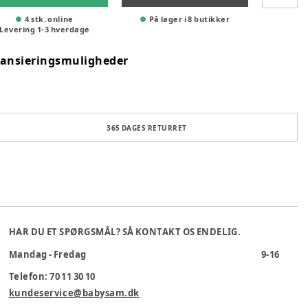
4 stk. online
På lager i 8 butikker
Levering
1
-
3
hverdage
nansieringsmuligheder
365 DAGES RETURRET
HAR DU ET SPØRGSMÅL? SÅ KONTAKT OS ENDELIG.
Mandag - Fredag
9-16
Telefon: 70 11 30 10
kundeservice@babysam.dk