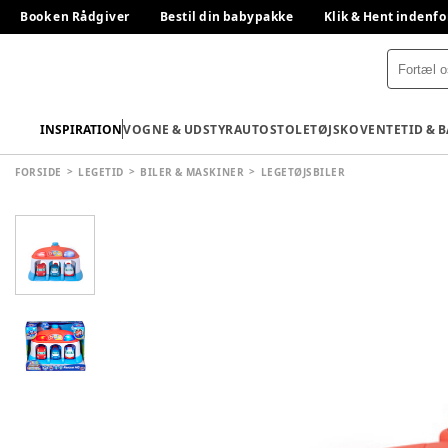
Book en Rådgiver
Bestil din babypakke
Klik & Hent indenfo
INSPIRATION
VOGNE & UDSTYR
AUTOSTOLE
TØJ
SKO
VENTETID & 
FORSIDE
LEGETID
BILER & MASKINER
LEGETØJSBILER