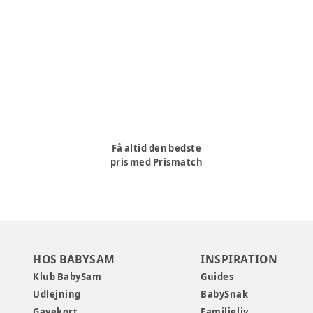
Få altid den bedste
pris med Prismatch
HOS BABYSAM
INSPIRATION
Klub BabySam
Guides
Udlejning
BabySnak
Gavekort
Familieliv