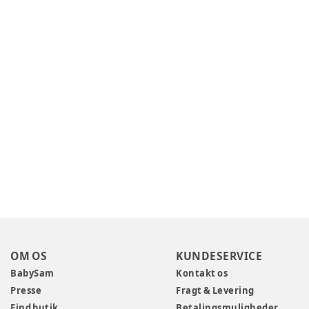
OM OS
KUNDESERVICE
BabySam
Kontakt os
Presse
Fragt & Levering
Find butik
Betalingsmuligheder