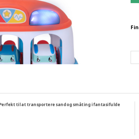
Fi
rfekt til at transportere sand og småting i fantasifulde