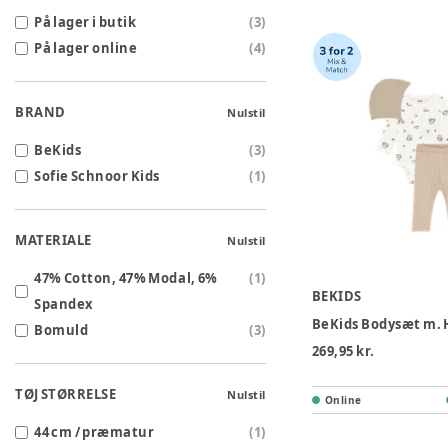
På lager i butik
(
3
)
På lager online
(
4
)
BRAND
Nulstil
BeKids
(
3
)
Sofie Schnoor Kids
(
1
)
MATERIALE
Nulstil
47% Cotton, 47% Modal, 6%
(
1
)
BEKIDS
Spandex
Bomuld
(
3
)
269,95 kr.
TØJ STØRRELSE
Nulstil
Online
44 cm / præmatur
(
1
)