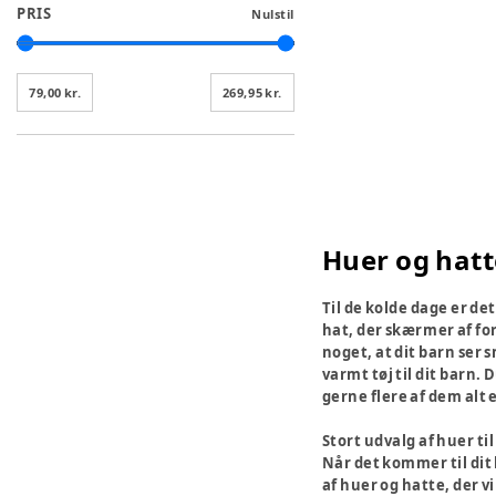
PRIS
Nulstil
79,00 kr.
269,95 kr.
Huer og hatte
Til de kolde dage er de
hat, der skærmer af for
noget, at dit barn ser 
varmt tøj til dit barn.
gerne flere af dem alt 
Stort udvalg af huer ti
Når det kommer til dit 
af huer og hatte, der vi