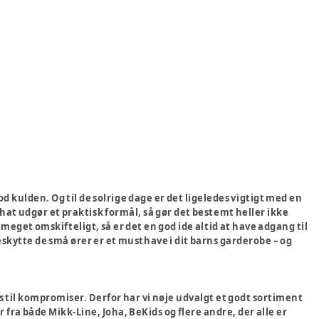
 kulden. Og til de solrige dage er det ligeledes vigtigt med en
hat udgør et praktisk formål, så gør det bestemt heller ikke
meget omskifteligt, så er det en god ide altid at have adgang til
 beskytte de små ører er et musthave i dit barns garderobe – og
ds til kompromiser. Derfor har vi nøje udvalgt et godt sortiment
r fra både Mikk-Line, Joha, BeKids og flere andre, der alle er