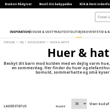
Book en Rådgiver
Bestil din babypakke
Klik & Hent indenfo
INSPIRATION
VOGNE & UDSTYR
AUTOSTOLE
TØJ
SKO
VENTETID & 
FORSIDE
TØJ
ACCESSORIES
HUER & HATTE
Huer & hat
Beskyt dit barn mod kulden med en dejlig varm hue, 
en sommerdag. Her finder du huer og elefanthuer 
bomuld, sommerhatte og små kyser t
Viser
4
ud af
LAGERSTATUS
Nulstil