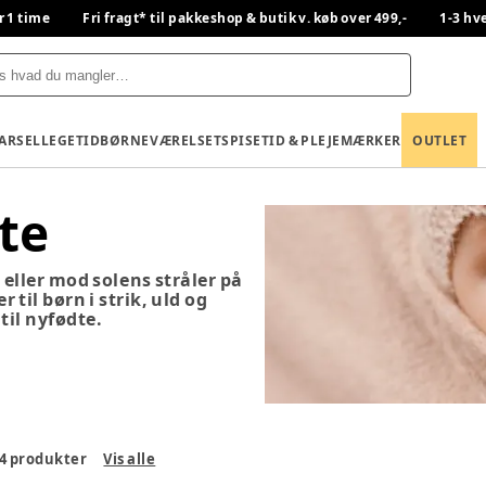
r 1 time
Fri fragt* til pakkeshop & butik v. køb over 499,-
1-3 hv
BARSEL
LEGETID
BØRNEVÆRELSET
SPISETID & PLEJE
MÆRKER
OUTLET
te
eller mod solens stråler på
til børn i strik, uld og
il nyfødte.
4
produkter
Vis alle