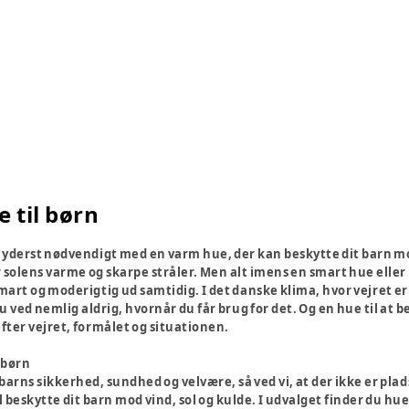
 til børn
t yderst nødvendigt med en varm hue, der kan beskytte dit barn mod
 solens varme og skarpe stråler. Men alt imens en smart hue eller 
smart og moderigtig ud samtidig. I det danske klima, hvor vejret er 
 Du ved nemlig aldrig, hvornår du får brug for det. Og en hue til at
efter vejret, formålet og situationen.
l børn
barns sikkerhed, sundhed og velvære, så ved vi, at der ikke er pla
l beskytte dit barn mod vind, sol og kulde. I udvalget finder du hue