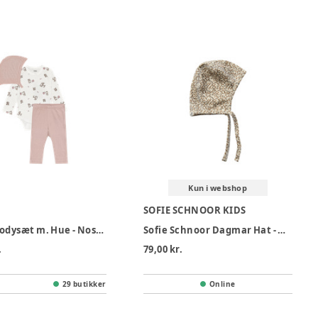
Kun i webshop
SOFIE SCHNOOR KIDS
BeKids Bodysæt m. Hue - Nostalgia Rose
Sofie Schnoor Dagmar Hat - Off White
.
79,00 kr.
29 butikker
Online