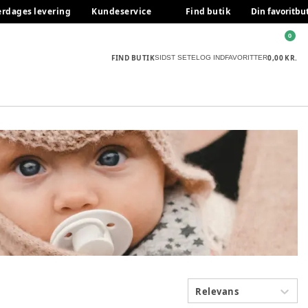
erdages levering
Kundeservice
Find butik
Din favoritbu
0
FIND BUTIK
0,00 KR.
SIDST SETE
LOG IND
FAVORITTER
Relevans