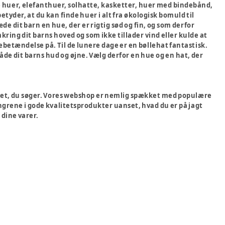
 huer, elefanthuer, solhatte, kasketter, huer med bindebånd,
betyder, at du kan finde huer i alt fra økologisk bomuld til
æde dit barn en hue, der er rigtig sød og fin, og som derfor
kring dit barns hoved og som ikke tillader vind eller kulde at
tændelse på. Til de lunere dage er en bøllehat fantastisk.
både dit barns hud og øjne. Vælg derfor en hue og en hat, der
et det, du søger. Vores webshop er nemlig spækket med populære
ngrene i gode kvalitetsprodukter uanset, hvad du er på jagt
 dine varer.