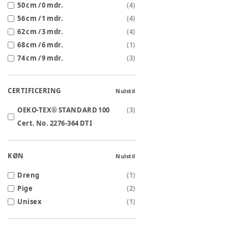
50 cm / 0 mdr.
(
4
)
56 cm / 1 mdr.
(
4
)
62 cm / 3 mdr.
(
4
)
68 cm / 6 mdr.
(
1
)
74 cm / 9 mdr.
(
3
)
CERTIFICERING
Nulstil
OEKO-TEX® STANDARD 100
(
3
)
Cert. No. 2276-364 DTI
KØN
Nulstil
Dreng
(
1
)
Pige
(
2
)
Unisex
(
1
)