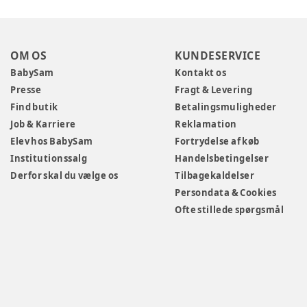
OM OS
KUNDESERVICE
BabySam
Kontakt os
Presse
Fragt & Levering
Find butik
Betalingsmuligheder
Job & Karriere
Reklamation
Elev hos BabySam
Fortrydelse af køb
Institutionssalg
Handelsbetingelser
Derfor skal du vælge os
Tilbagekaldelser
Persondata & Cookies
Ofte stillede spørgsmål