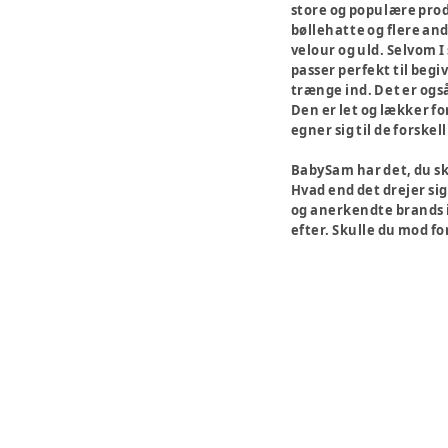
store og populære prod
bøllehatte og flere andr
velour og uld. Selvom I 
passer perfekt til begi
trænge ind. Det er og
Den er let og lækker fo
egner sig til de forskell
BabySam har det, du s
Hvad end det drejer sig
og anerkendte brands i
efter. Skulle du mod fo