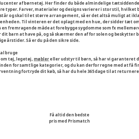
ucenter af børnetøj. Her finder du både almindelige tætsiddende
e typer. Farver, materialer og designs varierer i stor stil, hvilket 
står og skal til et større arrangement, så er det altså muligt at ikl
venheden. Til vinteren er det oplagt med en hue, der sidder tæt om
så en fremragende måde at forebygge sygdomme som fx mellemørebe
r dit barn at have på, og så skærmer den af for solen og beskytter 
ige årstider. Så er du på den sikre side.
kal bruge
 om tøj, legetøj,
møbler
eller udstyr til børn, så har vi garanter
nden for samtlige kategorier, og du kan derfor regne med at få fi
rventning fortryde dit køb, så har du hele 365 dage til at returnere
Få altid den bedste
pris med Prismatch