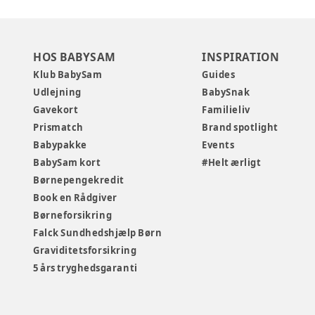
HOS BABYSAM
INSPIRATION
Klub BabySam
Guides
Udlejning
BabySnak
Gavekort
Familieliv
Prismatch
Brand spotlight
Babypakke
Events
BabySam kort
#Helt ærligt
Børnepengekredit
Book en Rådgiver
Børneforsikring
Falck Sundhedshjælp Børn
Graviditetsforsikring
5 års tryghedsgaranti