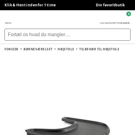
Klik & Hent indenfor 1 time
Din favoritbutik
0
0,00 KR.
MENU
LOG IND
FAVORITTER
FORSIDE
BØRNEVÆRELSET
HØJSTOLE
TILBEHØR TIL HØJSTOLE