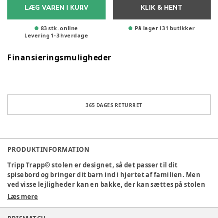
LÆG VAREN I KURV
KLIK & HENT
83 stk. online
På lager i 31 butikker
Levering
1
-
3
hverdage
Finansieringsmuligheder
365 DAGES RETURRET
PRODUKTINFORMATION
Tripp Trapp® stolen er designet, så det passer til dit
spisebord og bringer dit barn ind i hjertet af familien. Men
ved visse lejligheder kan en bakke, der kan sættes på stolen
med Stokke® Baby Set, være et værdifuldt tilbehør. Gør din
Læs mere
Tripp Trapp® til en funktionel højstol med en
Stokke® Bakke. De rene linjer i den skandinavisk designede