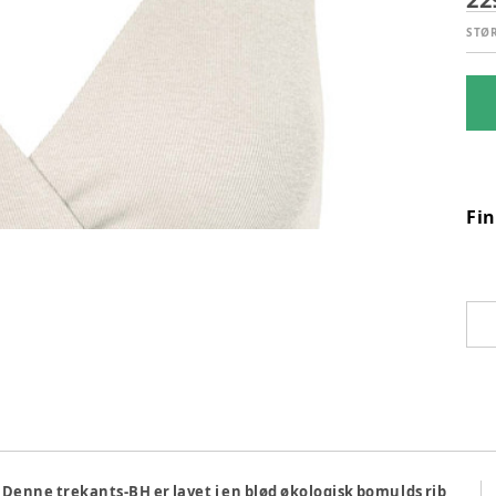
STØ
Fi
enne trekants-BH er lavet i en blød økologisk bomulds rib