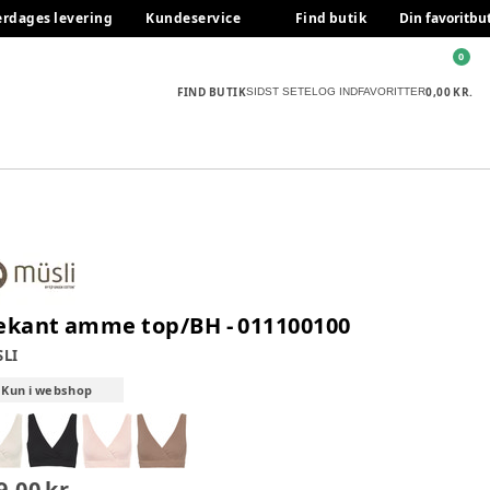
erdages levering
Kundeservice
Find butik
Din favoritbu
0
FIND BUTIK
0,00 KR.
SIDST SETE
LOG IND
FAVORITTER
ekant amme top/BH - 011100100
LI
Kun i webshop
9,00 kr.