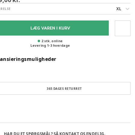
XL
RRELSE
LÆG VAREN I KURV
2 stk. online
Levering
1
-
3
hverdage
nansieringsmuligheder
365 DAGES RETURRET
HAR DU ET SPØRGSMÅL? SÅ KONTAKT OS ENDELIG.