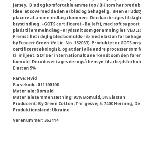
jersey. Blød og komfortable amme top / BH som har brede b
ideel at sove med da den er blød og behagelig. BHen er uds
placere at amme-indlæg i lommen. Den kan bruges til da
brystindlæg. - GOTS certificeret - Bøjlefri, med soft support 
plads til ammeindlæg - Krydssnit som gør amning let VEDL
Fremstillet i dejlig blød bomulds-rib med elastan for behage
by Ecocert Greenlife Lic. No. 152033). Produktet er GOTS org
certificeret økologisk, og at der i alle andre processer som
til miljøet. GOTS er internationalt anerkendt som den føren
bomuld. Derudover tages der også hensyn til arbejdsforhol
Elastan 5%
Farve
:
Hvid
Farvekode
:
011100100
Materiale
:
Bomuld
Materialesammensætning
:
95% Bomuld, 5% Elastan
Producent
:
By Green Cotton, Thrigesvej 5, 7400 Herning,
Produktionsland
:
Ukraine
Varenummer:
363114