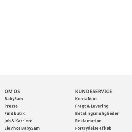
OM OS
KUNDESERVICE
BabySam
Kontakt os
Presse
Fragt & Levering
Find butik
Betalingsmuligheder
Job & Karriere
Reklamation
Elev hos BabySam
Fortrydelse af køb