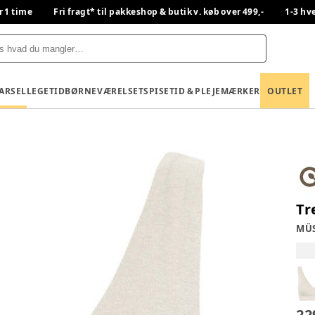
r 1 time
Fri fragt* til pakkeshop & butik v. køb over 499,-
1-3 hv
BARSEL
LEGETID
BØRNEVÆRELSET
SPISETID & PLEJE
MÆRKER
OUTLET
Tr
MÜS
22