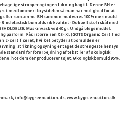
ehagelige stropper og ingen lukning bagtil. Denne BH er
tyret med lommer i brystdelen så man har mulighed for at
glig eller som amme-BH sammen med vores 100% merinould
- Blød elastisk bomulds rib kvalitet - Dobbelt stof i skål med
IGEHOLDELSE: Maskinvask ved 40 gr. Undgå blegemiddel.
lig pasform. Fås i størrelsen XS - XL (GOTS Organic Certified
anic- certificeret, hvilket betyder at bomulden er
 farvning, strikning og syning er taget de strengeste hensyn
de standard for forarbejdning af tekstiler af økologisk
dene, hos dem der producerer tøjet. Økologisk bomuld 95%,
 Denmark, info@bygreencotton.dk, www.bygreencotton.dk