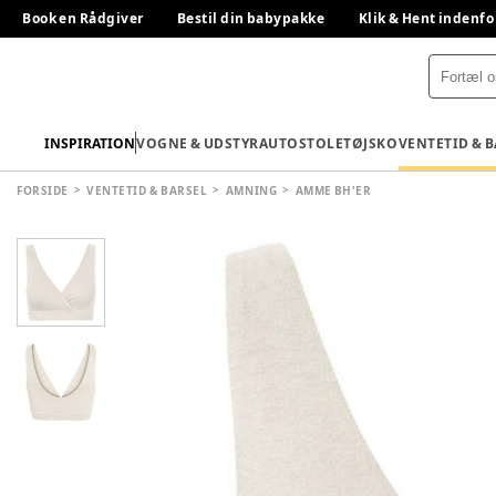
Book en Rådgiver
Bestil din babypakke
Klik & Hent indenfo
INSPIRATION
VOGNE & UDSTYR
AUTOSTOLE
TØJ
SKO
VENTETID & 
FORSIDE
VENTETID & BARSEL
AMNING
AMME BH'ER